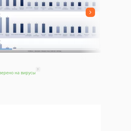
?
верено на вирусы