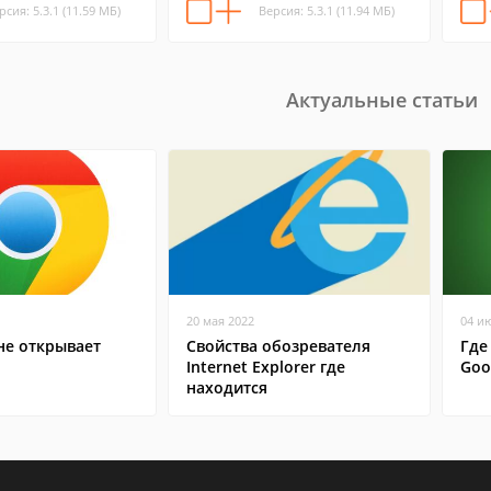
рсия: 5.3.1 (11.59 МБ)
Версия: 5.3.1 (11.94 МБ)
Актуальные статьи
20 мая 2022
04 и
не открывает
Свойства обозревателя
Где
Internet Explorer где
Goo
находится