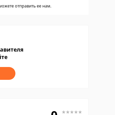
 можете
отправить ее нам
.
тавителя
йте