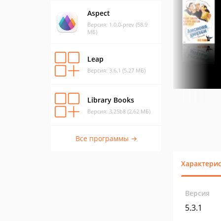
Aspect
Версия: 1.0.0-prev (58.9
МБ)
Leap
Версия: 3.6.1 (5.27 МБ)
Library Books
Версия: 3.25b8 (2.62 МБ)
Все программы →
Характери
Версия
5.3.1