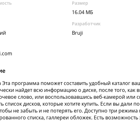
мость
Размер
16.04 МБ
Разработчик
кий
Bruji
i.com
ие
 Эта программа поможет составить удобный каталог ва
чески найдет всю информацию о диске, после того, как вы
ючевое слово, или воспользовавшись веб-камерой или 
ть список дисков, которые хотите купить. Если вы дали п
чтобы не забыть и не потерять его. Доступно три режима
рованного списка, галлереи обложек. Есть возможность 