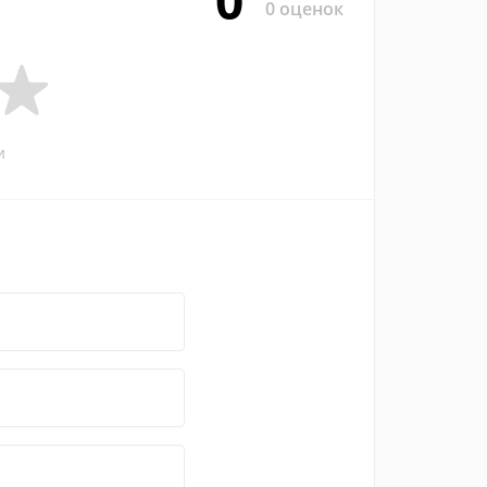
0
0 оценок
и