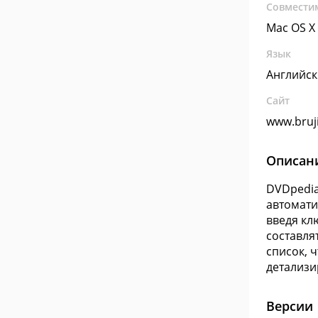
Совмести
Mac OS X
Язык
Английс
Сайт
www.bruj
Описан
DVDpedia
автомати
введя кл
составля
список, 
детализи
Версии