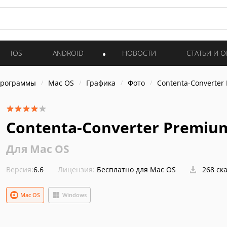
IOS
ANDROID
НОВОСТИ
СТАТЬИ И 
программы
Mac OS
Графика
Фото
Contenta-Converter
Contenta-Converter Premiu
Для Mac OS
Версия:
6.6
Лицензия:
Бесплатно для Mac OS
268 ск
Mac OS
Windows