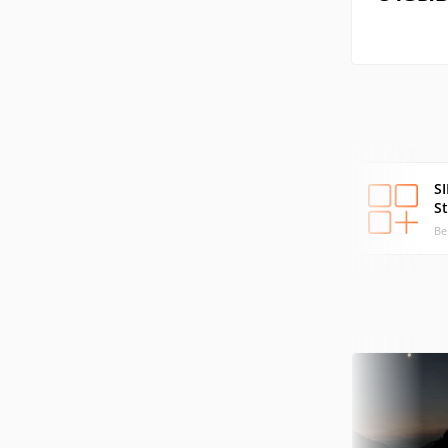
S
S
Ве