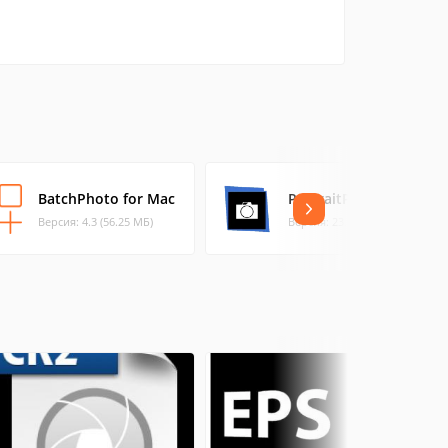
BatchPhoto for Mac
PortraitPro
Версия: 4.3 (56.25 МБ)
Версия: 23.1 (888.56 МБ)