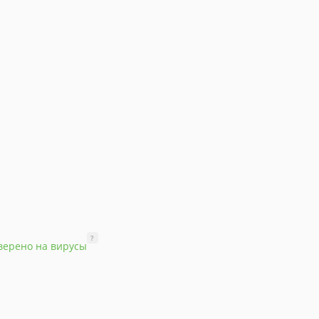
?
верено на вирусы