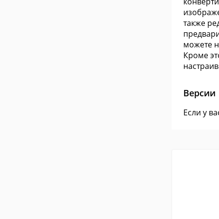
конверти
изображе
также ре
предвари
можете н
Кроме эт
настраив
Версии
Если у в