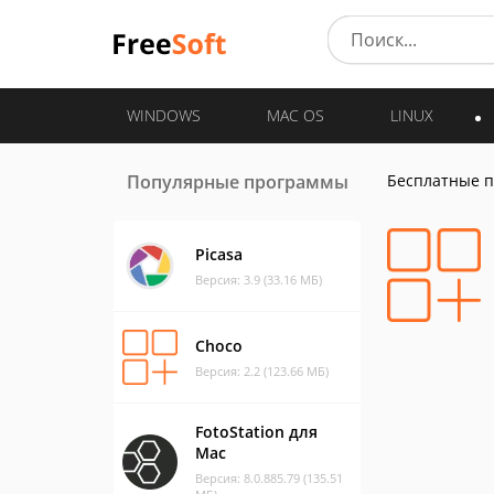
WINDOWS
MAC OS
LINUX
Популярные программы
Бесплатные 
Picasa
Версия: 3.9 (33.16 МБ)
Choco
Версия: 2.2 (123.66 МБ)
FotoStation для
Mac
Версия: 8.0.885.79 (135.51