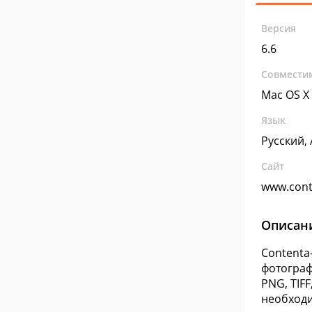
Версия
6.6
Совмести
Mac OS X
Язык
Русский,
Сайт
www.cont
Описан
Contenta
фотограф
PNG, TIF
необходи