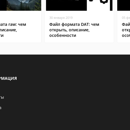
30 января 2019
05 ф
ата raw: чем
Файл формата DAT: чем
Фай
писание,
открыть, описание,
отк
ти
особенности
осо
РМАЦИЯ
ты
а