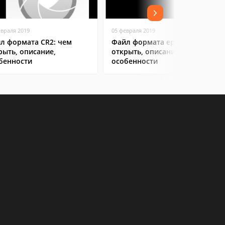
евраля 2019
05 февраля 2019
л формата CR2: чем
Файл формата eps: чем
рыть, описание,
открыть, описание,
бенности
особенности