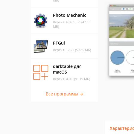
МБ)
Photo Mechanic
Версия: 6.0 (build (47.13
МБ)
PTGui
Версия: 12.22 (59.85 МБ)
darktable для
macOS
Версия: 4.0.0 (91.19 МБ)
Все программы →
Характери