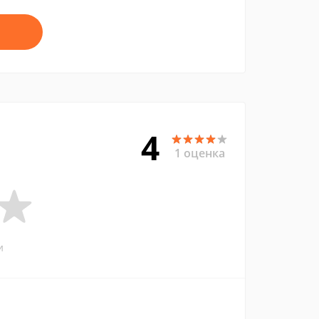
4
1 оценка
и