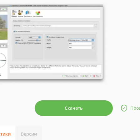
Скачать
Про
стики
Версии