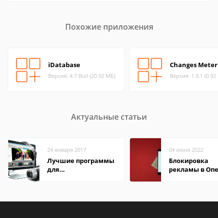
Похожие приложения
iDatabase
Changes Meter
Версия: 4.7 Buil (20.92 МБ)
Версия: 1.9.1 (0.92
Актуальные статьи
24 января 2017
04 июня 2022
Лучшие программы
Блокировка
для
рекламы в Оп
редактирования
видео: подробные
обзоры