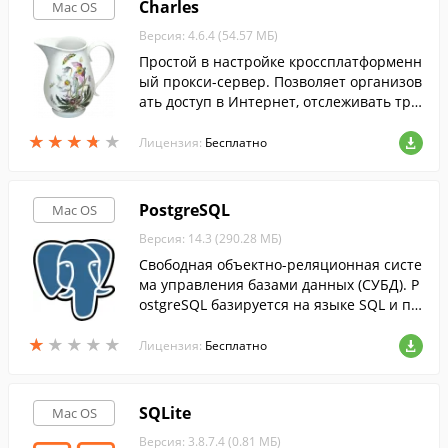
Charles
Mac OS
Версия: 4.6.4 (54.57 МБ)
Простой в настройке кроссплатформенн
ый прокси-сервер. Позволяет организов
ать доступ в Интернет, отслеживать тра
фик.
★
★
★
★
★
★
★
★
★
★
Лицензия:
Бесплатно
PostgreSQL
Mac OS
Версия: 14.3 (290.28 МБ)
Свободная объектно-реляционная систе
ма управления базами данных (СУБД). P
ostgreSQL базируется на языке SQL и по
ддерживает многие из возможностей ст
★
★
★
★
★
★
★
★
★
★
андарта SQL:2003 (ISO/IEC 9075).
Лицензия:
Бесплатно
SQLite
Mac OS
Версия: 3.8.7.4 (0.81 МБ)