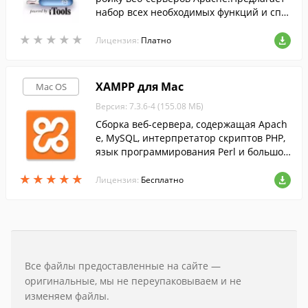
набор всех необходимых функций и спр
авочных материалов.
★
★
★
★
★
★
★
★
★
★
Лицензия:
Платно
XAMPP для Mac
Mac OS
Версия: 7.3.6-4 (155.08 МБ)
Сборка веб-сервера, содержащая Apach
e, MySQL, интерпретатор скриптов PHP,
язык программирования Perl и большое
количество дополнительных библиотек,
★
★
★
★
★
★
★
★
★
★
позволяющих запустить веб-сервер.
Лицензия:
Бесплатно
Все файлы предоставленные на сайте —
оригинальные, мы не переупаковываем и не
изменяем файлы.