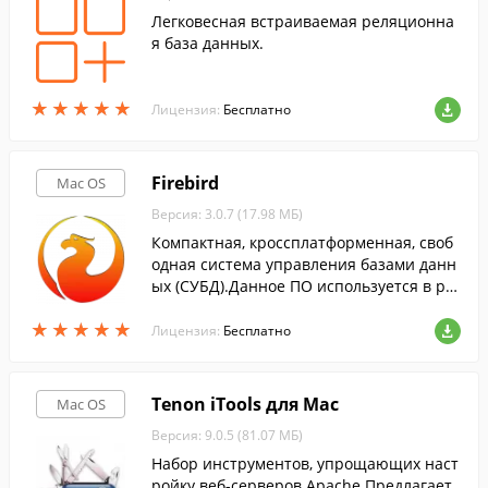
Легковесная встраиваемая реляционна
я база данных.
★
★
★
★
★
★
★
★
★
★
Лицензия:
Бесплатно
Firebird
Mac OS
Версия: 3.0.7 (17.98 МБ)
Компактная, кроссплатформенная, своб
одная система управления базами данн
ых (СУБД).Данное ПО используется в ра
зличных промышленных системах.
★
★
★
★
★
★
★
★
★
★
Лицензия:
Бесплатно
Tenon iTools для Mac
Mac OS
Версия: 9.0.5 (81.07 МБ)
Набор инструментов, упрощающих наст
ройку веб-серверов Apache.Предлагает