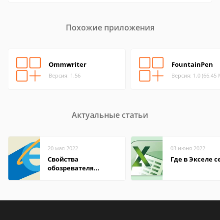
Похожие приложения
Ommwriter
FountainPen
Версия: 1.56
Версия: 1.0 (66.45
Актуальные статьи
20 мая 2022
03 июня 2022
Свойства
Где в Экселе с
обозревателя
Internet Explorer где
находится