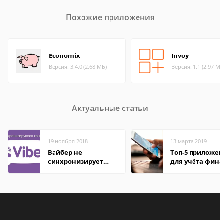
Похожие приложения
Economix
Invoy
Версия: 3.4.0 (2.68 МБ)
Версия: 1.1 (2.97 М
Актуальные статьи
19 ноября 2018
13 марта 2019
Вайбер не
Топ-5 прилож
синхронизирует
для учёта фин
контакты
на Android