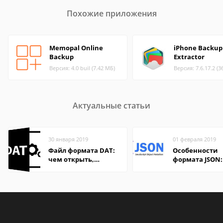
Похожие приложения
Memopal Online
iPhone Backup
Backup
Extractor
Версия: 4.0 buil (7.42 МБ)
Версия: 7.6.17.2 (3
Актуальные статьи
30 января 2019
01 февраля 2019
Файл формата DAT:
Особенности
чем открыть,
формата JSON:
описание,
удобно открыт
особенности
компьютере и
онлайн