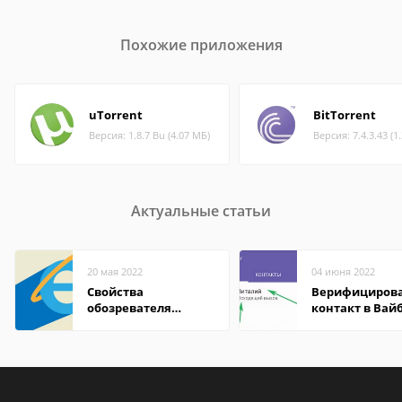
Похожие приложения
uTorrent
BitTorrent
Версия: 1.8.7 Bu (4.07 МБ)
Версия: 7.4.3.43 (1
Актуальные статьи
20 мая 2022
04 июня 2022
Свойства
Верифициров
обозревателя
контакт в Вай
Internet Explorer где
что это значит
находится