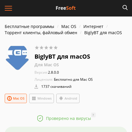
Бесплатные программы
Mac OS
Интернет
Торрент клиенты, файловый обмен
BiglyBT для macOS
BiglyBT для macOS
Для Mac OS
Версия:
2.8.0.0
Лицензия:
Бесплатно для Mac OS
1737 скачиваний
Mac OS
Windows
Android
?
Проверено на вирусы