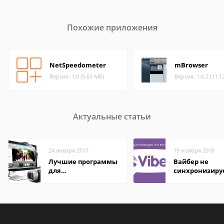
Похожие приложения
NetSpeedometer
mBrowser
Версия: 1.0 (5.63 МБ)
Версия: 1.6.2 (11.1
Актуальные статьи
24 января 2017
19 ноября 2018
Лучшие программы
Вайбер не
для
синхронизиру
редактирования
контакты
видео: подробные
обзоры