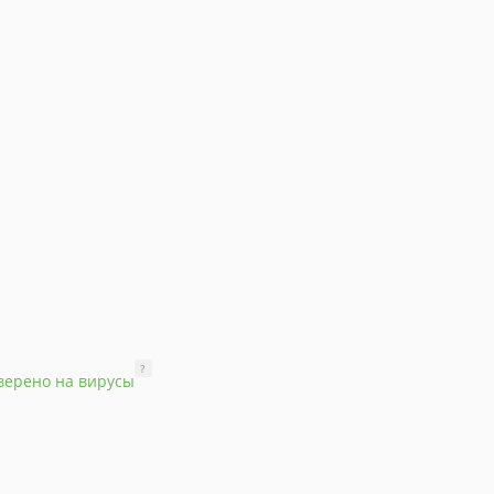
?
верено на вирусы