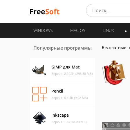
WINDOWS
MAC OS
LINUX
Популярные программы
Бесплатные 
GIMP для Mac
Версия: 2.10.34 (293.58 МБ)
Pencil
Версия: 0.4.4b (9.92 МБ)
Inkscape
Версия: 1.3 (144.83 МБ)