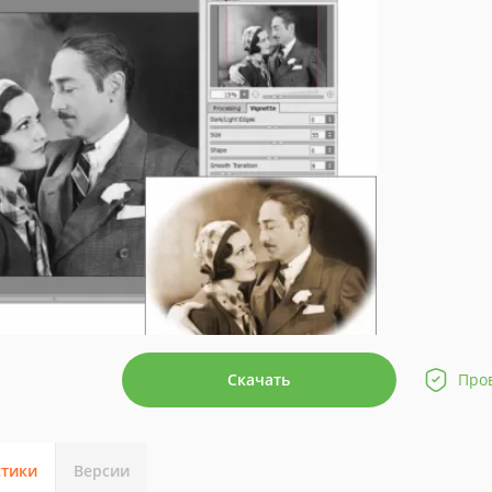
Скачать
Про
стики
Версии