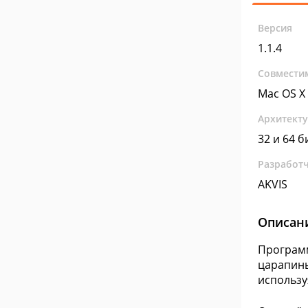
Версия
1.1.4
Совмести
Mac OS X
Архитект
32 и 64 б
Разработ
AKVIS
Описан
Программ
царапины
использу