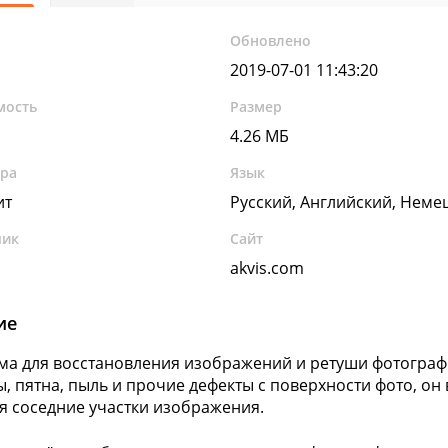
Обновлено
2019-07-01 11:43:20
мость
Размер
4.26 МБ
ура
Язык
ит
Русский, Английский, Неме
чик
Сайт
akvis.com
ие
а для восстановления изображений и ретуши фотографий
, пятна, пыль и прочие дефекты с поверхности фото, о
я соседние участки изображения.