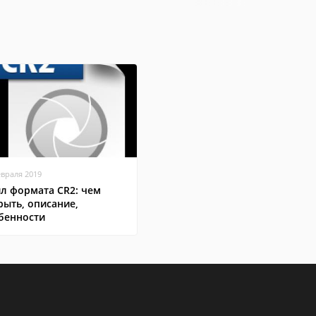
евраля 2019
л формата CR2: чем
рыть, описание,
бенности