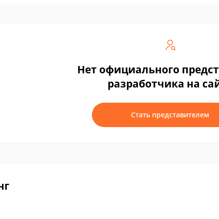
Нет официального предс
разработчика на са
Стать представителем
нг