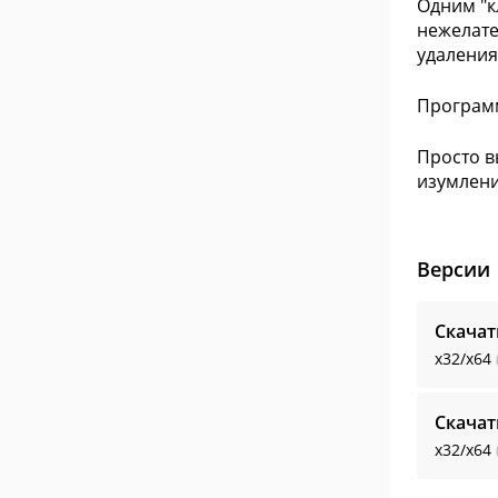
Одним "к
нежелате
удаления
Программ
Просто в
изумлени
Версии
Скачат
x32/x64
Скачат
x32/x64