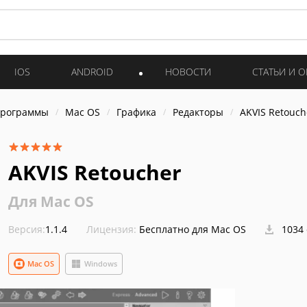
IOS
ANDROID
НОВОСТИ
СТАТЬИ И 
программы
Mac OS
Графика
Редакторы
AKVIS Retouch
AKVIS Retoucher
Для Mac OS
Версия:
1.1.4
Лицензия:
Бесплатно для Mac OS
1034 
Mac OS
Windows