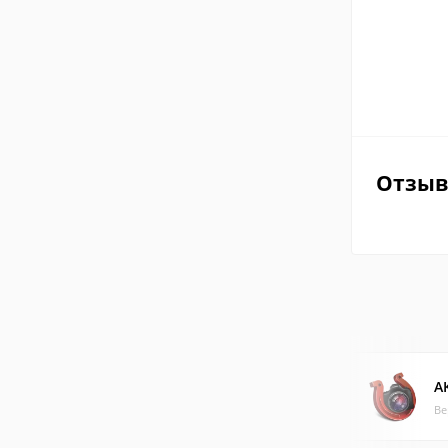
Отзы
A
Ве