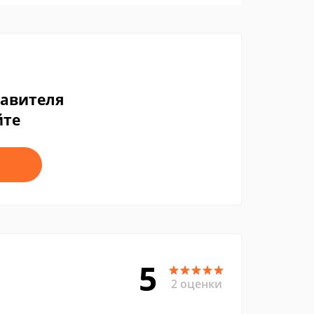
тавителя
йте
5
2 оценки