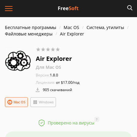
Бесплатные программы
Mac OS
Система, утилиты
Файловые менеджеры
Air Explorer
Air Explorer
Для Mac OS
Версия:
1.8.0
Лицензия:
от $17.00/год
905 скачиваний
Mac OS
Windows
?
Проверено на вирусы