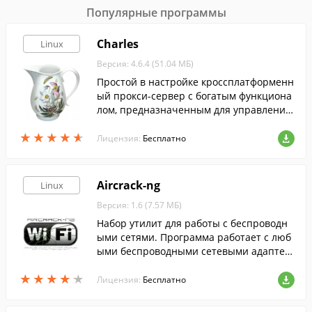
Популярные программы
Charles
Linux
Версия: 4.6.4 (51.04 МБ)
Простой в настройке кроссплатформенн
ый прокси-сервер c богатым функциона
лом, предназначенным для управления
и разработки.
★
★
★
★
★
★
★
★
★
★
Лицензия:
Бесплатно
Aircrack-ng
Linux
Версия: 1.6 (7.57 МБ)
Набор утилит для работы с беспроводн
ыми сетями. Программа работает с люб
ыми беспроводными сетевыми адаптер
ами, драйвер которых поддерживает ре
★
★
★
★
★
★
★
★
★
★
жим мониторинга.
Лицензия:
Бесплатно