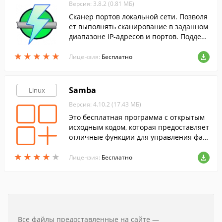
Версия: 3.8.2 (0.81 МБ)
Сканер портов локальной сети. Позволя
ет выполнять сканирование в заданном
диапазоне IP-адресов и портов. Поддер
живает UDP и TCP запросы.
★
★
★
★
★
★
★
★
★
★
Лицензия:
Бесплатно
Samba
Linux
Версия: 4.10.2 (17.43 МБ)
Это бесплатная программа с открытым
исходным кодом, которая предоставляет
отличные функции для управления фай
лами и печатью для клиентов SMB/CIFS.
★
★
★
★
★
★
★
★
★
★
Лицензия:
Бесплатно
Все файлы предоставленные на сайте —