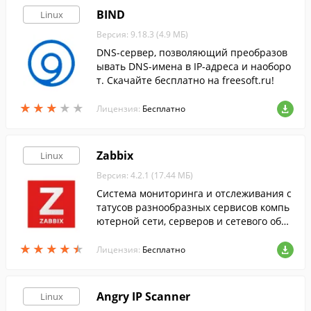
BIND
Linux
Версия: 9.18.3 (4.9 МБ)
DNS-сервер, позволяющий преобразов
ывать DNS-имена в IP-адреса и наоборо
т. Скачайте бесплатно на freesoft.ru!
★
★
★
★
★
★
★
★
★
★
Лицензия:
Бесплатно
Zabbix
Linux
Версия: 4.2.1 (17.44 МБ)
Система мониторинга и отслеживания с
татусов разнообразных сервисов компь
ютерной сети, серверов и сетевого обор
удования.
★
★
★
★
★
★
★
★
★
★
Лицензия:
Бесплатно
Angry IP Scanner
Linux