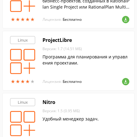
бизнесс-проектов, созданных в RationalP
lan Single Project или RationalPlan Multi
Project.
★
★
★
★
★
★
★
★
★
★
Лицензия:
Бесплатно
ProjectLibre
Linux
Версия: 1.7 (14.51 МБ)
Программа для планирования и управл
ения проектами.
★
★
★
★
★
★
★
★
★
★
Лицензия:
Бесплатно
Nitro
Linux
Версия: 1.5 (0.95 МБ)
Удобный менеджер задач.