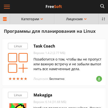
Категории
Лицензия
Программы для планирования на Linux
Task Coach
Linux
Версия: 1.4.2 (2.77 МБ)
Позаботится о том, чтобы вы не пропуст
или важную встречу и не забыли выпол
нить все намеченные дела.
★
★
★
★
★
★
★
★
★
★
Лицензия:
Бесплатно
Makagiga
Linux
Версия: 6.14 (31.68 МБ)