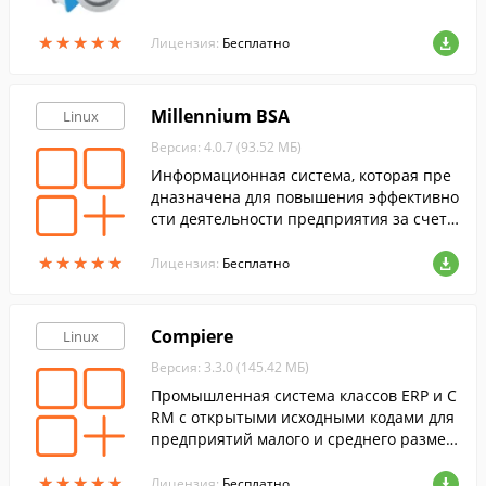
★
★
★
★
★
★
★
★
★
★
Лицензия:
Бесплатно
Millennium BSA
Linux
Версия: 4.0.7 (93.52 МБ)
Информационная система, которая пре
дназначена для повышения эффективно
сти деятельности предприятия за счет
оптимизации управления финансовыми
★
★
★
★
★
★
★
★
★
★
и материальными потоками, дебиторско
Лицензия:
Бесплатно
й и кредиторской задолженностью, дого
ворными обязательствами и т.п.
Compiere
Linux
Версия: 3.3.0 (145.42 МБ)
Промышленная система классов ERP и C
RM с открытыми исходными кодами для
предприятий малого и среднего размер
а.
★
★
★
★
★
★
★
★
★
★
Лицензия:
Бесплатно