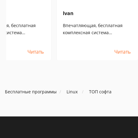
Ivan
щая, бесплатная
Впечатляющая, бесплатная
ая система
комплексная система
я предприятием .
управления предприятием .
елиз «Millennium
Выпущен релиз «Millennium
Читать
Читать
».
BSA 4.3.0GA».
Бесплатные программы
Linux
ТОП софта