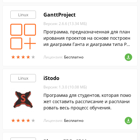
GanttProject
Linux
Версия: 2.6.6 (13.34 МБ)
Программа, предназначенная для план
ирования проектов на основе построен
ия диаграмм Ганта и диаграмм типа PER
T.
★
★
★
★
★
★
★
★
★
★
Лицензия:
Бесплатно
iStodo
Linux
Версия: 1.3.0 (10.08 МБ)
Программа для студентов, которая помо
жет составить рассписание и расплани
ровать весь процесс обучения.
★
★
★
★
★
★
★
★
★
★
Лицензия:
Бесплатно