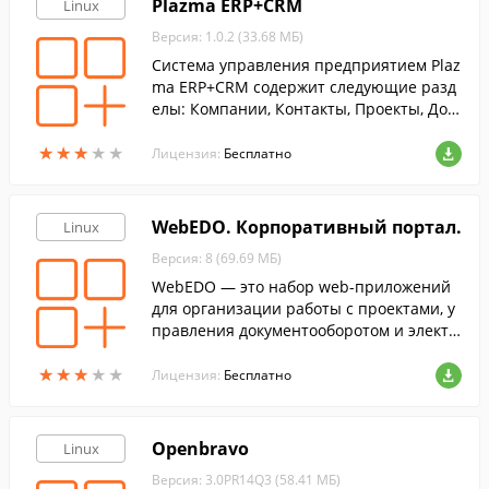
Plazma ERP+CRM
Linux
Версия: 1.0.2 (33.68 МБ)
Система управления предприятием Plaz
ma ERP+CRM содержит следующие разд
елы: Компании, Контакты, Проекты, Док
ументы, Маркетинг, Продукты, Задачи, О
★
★
★
★
★
★
★
★
★
★
тчеты.
Лицензия:
Бесплатно
WebEDO. Корпоративный портал.
Linux
Версия: 8 (69.69 МБ)
WebEDO — это набор web-приложений
для организации работы с проектами, у
правления документооборотом и электр
онной коммерцией. webEDO обладает н
★
★
★
★
★
★
★
★
★
★
еобходимым набором инструментов для
Лицензия:
Бесплатно
построения рабочей среды как в Интер
нете, так и в интрасети.
Openbravo
Linux
Версия: 3.0PR14Q3 (58.41 МБ)