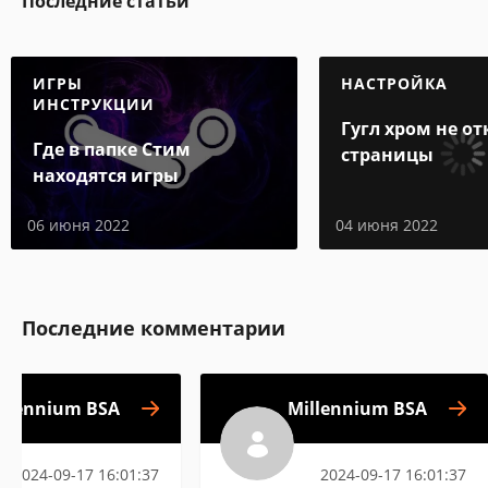
Последние статьи
ИГРЫ
НАСТРОЙКА
ИНСТРУКЦИИ
Гугл хром не о
Где в папке Стим
страницы
находятся игры
06 июня 2022
04 июня 2022
Последние комментарии
illennium BSA
Millennium BSA
2024-09-17 16:01:37
2024-09-17 16:01:37