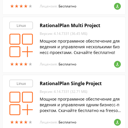
★
★
★
★
★
★
★
★
★
★
Лицензия:
Бесплатно
RationalPlan Multi Project
Linux
Версия: 4.14.7331 (36.45 МБ)
Мощное программное обеспечение для
ведения и управления несколькими биз
несс-проектами. Скачайте бесплатно!
★
★
★
★
★
★
★
★
★
★
Лицензия:
Бесплатно
RationalPlan Single Project
Linux
Версия: 4.14.7331 (32.71 МБ)
Мощное программное обеспечение для
ведения и управления одним бизнесс-п
роектом. Скачайте бесплатно на freesof
t.ru!
★
★
★
★
★
★
★
★
★
★
Лицензия:
Бесплатно