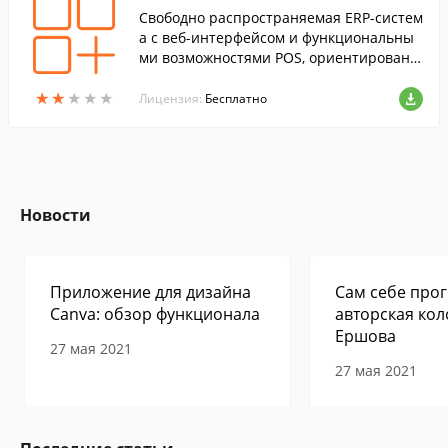
Свободно распространяемая ERP-систем
а с веб-интерфейсом и функциональны
ми возможностями POS, ориентированн
ые для применения в малом и среднем
★
★
★
★
★
★
★
★
★
★
бизнесе.
Лицензия:
Бесплатно
Новости
Приложение для дизайна
Сам себе прог
Canva: обзор функционала
авторская кол
Ершова
27 мая 2021
27 мая 2021