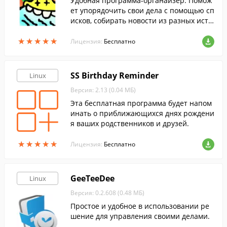
Удобная программа-органайзер. Помож
ет упорядочить свои дела с помощью сп
исков, собирать новости из разных исто
чников в одном месте и работать с текст
★
★
★
★
★
★
★
★
★
★
овыми файлами.
Лицензия:
Бесплатно
SS Birthday Reminder
Linux
Версия: 2.13 (0.04 МБ)
Эта бесплатная программа будет напом
инать о приближающихся днях рождени
я ваших родственников и друзей.
★
★
★
★
★
★
★
★
★
★
Лицензия:
Бесплатно
GeeTeeDee
Linux
Версия: 0.2.608 (0.48 МБ)
Простое и удобное в использовании ре
шение для управления своими делами.