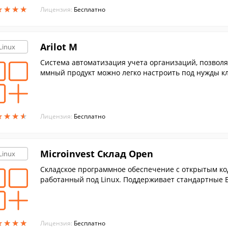
★
★
★
★
★
★
★
★
Лицензия:
Бесплатно
Arilot M
Linux
Cистема автоматизация учета организаций, позвол
ммный продукт можно легко настроить под нужды к
★
★
★
★
★
★
★
★
Лицензия:
Бесплатно
Microinvest Склад Open
Linux
Складское программное обеспечение с открытым кодо
работанный под Linux. Поддерживает стандартные Б
★
★
★
★
★
★
★
★
Лицензия:
Бесплатно