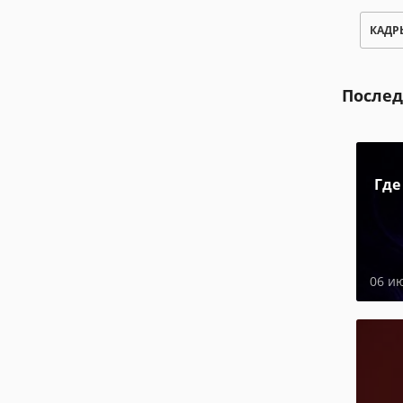
КАДР
Послед
Где
06 и