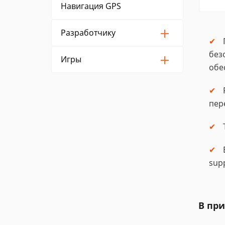
Навигация GPS
Разработчику
без
Игры
обе
пер
sup
В при