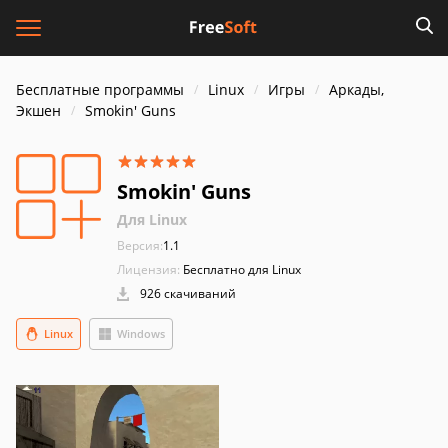
Бесплатные программы
Linux
Игры
Аркады,
Экшен
Smokin' Guns
Smokin' Guns
Для Linux
Версия:
1.1
Лицензия:
Бесплатно для Linux
926 скачиваний
Linux
Windows