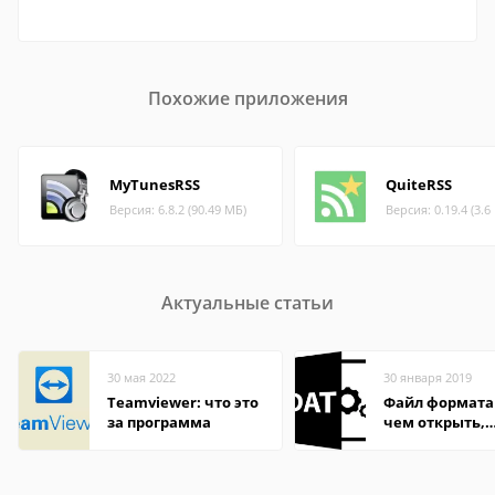
Похожие приложения
MyTunesRSS
QuiteRSS
Версия: 6.8.2 (90.49 МБ)
Версия: 0.19.4 (3.6
Актуальные статьи
30 мая 2022
30 января 2019
Teamviewer: что это
Файл формата
за программа
чем открыть,
описание,
особенности