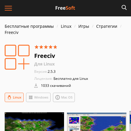
Бесплатные программы
Linux
Игры
Стратегии
Freeciv
Freeciv
Для Linux
Версия:
2.5.3
Лицензия:
Бесплатно для Linux
1033 скачиваний
Linux
Windows
Mac OS