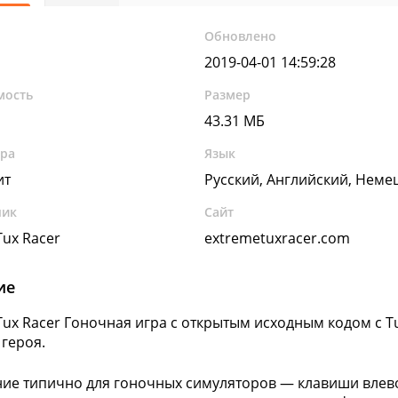
Обновлено
2019-04-01 14:59:28
мость
Размер
43.31 МБ
ура
Язык
ит
Русский, Английский, Неме
чик
Сайт
Tux Racer
extremetuxracer.com
ие
Tux Racer Гоночная игра с открытым исходным кодом с Tu
 героя.
ие типично для гоночных симуляторов — клавиши влев