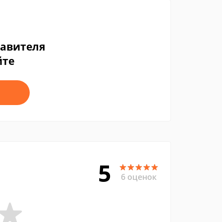
тавителя
йте
5
6 оценок