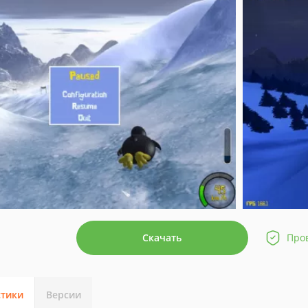
Скачать
Про
стики
Версии