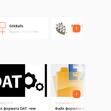
GtkBalls
freecol
Версия: 3.1.5 (1.12 МБ)
Версия: 0.11.6 (42.92 МБ)
нваря 2019
04 февраля 2019
л формата DAT: чем
Файл формата exe: чем