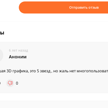
Отправить отзыв
вы
6 лет назад
Аноним
ая 3D графика, это 5 звезд , но жаль нет многопользова
0
0