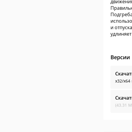
движения
Правильн
Подгреба
использо
и отпуск
удлиняет 
Версии
Скачат
x32/x64
Скачат
(43.31 М