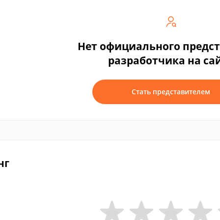
Нет официального предс
разработчика на са
Стать представителем
нг