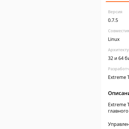
Версия
0.7.5
Совмести
Linux
Архитект
32 и 64 б
Разработ
Extreme 
Описан
Extreme 
главного
Управлен