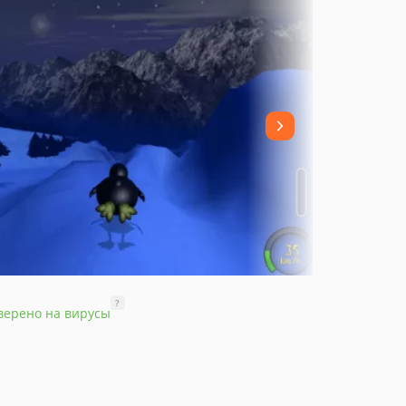
?
верено на вирусы