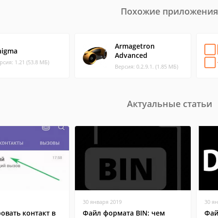
Похожие приложения
Armagetron
nigma
Advanced
рсия: 1.21 (53.8 МБ)
Версия: 0.2.9.1. (1.85 МБ)
Актуальные статьи
30 января 2019
30 я
овать контакт в
Файл формата BIN: чем
Фай