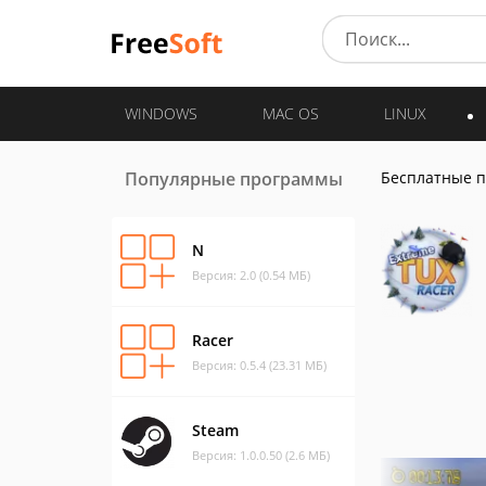
WINDOWS
MAC OS
LINUX
Популярные программы
Бесплатные 
N
Версия: 2.0 (0.54 МБ)
Racer
Версия: 0.5.4 (23.31 МБ)
Steam
Версия: 1.0.0.50 (2.6 МБ)