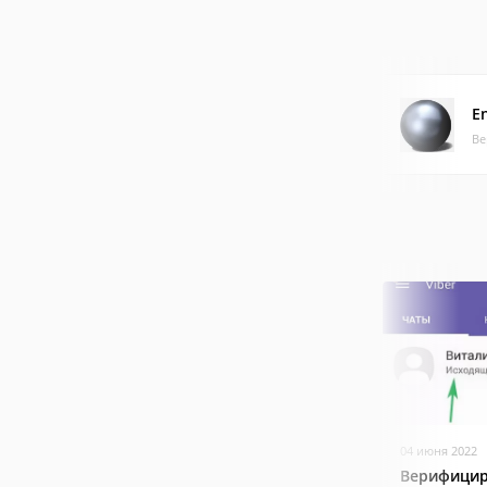
E
Ве
04 июня 2022
Верифицир