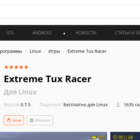
IOS
ANDROID
НОВОСТИ
СТАТЬИ И 
программы
Linux
Игры
Extreme Tux Racer
Extreme Tux Racer
Для Linux
Версия:
0.7.5
Лицензия:
Бесплатно для Linux
1635 с
Linux
Windows