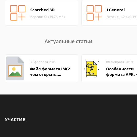
Scorched 3D
LGeneral
Версия: 44 (39.76 МБ)
Версия: 1.2.4 (0.39
Актуальные статьи
06 февраля 2019
08 февраля 2019
Файл формата IMG:
Особенности
чем открыть,
формата APK:
описание,
открыть файл 
особенности
компьютере и
Андроид-смар
УЧАСТИЕ