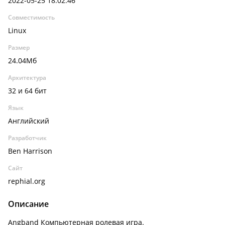
2022-05-25 18:02:46
Совместимость
Linux
Размер
24.04Мб
Архитектура
32 и 64 бит
Язык
Английский
Разработчик
Ben Harrison
Сайт
rephial.org
Описание
Angband Компьютерная ролевая игра.