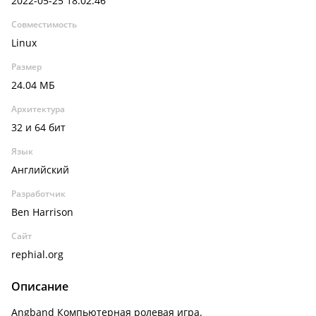
2022-05-25 18:02:46
Совместимость
Linux
Размер
24.04 МБ
Архитектура
32 и 64 бит
Язык
Английский
Разработчик
Ben Harrison
Сайт
rephial.org
Описание
Angband Компьютерная ролевая игра.