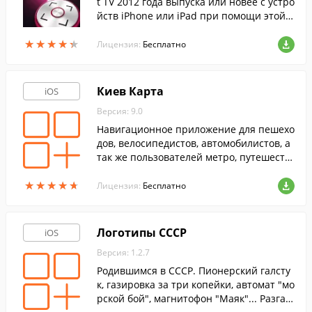
t TV 2012 года выпуска или новее с устро
йств iPhone или iPad при помощи этой п
рограммы. Необходимо всего лишь подк
★
★
★
★
★
★
★
★
★
★
лючить оба устройства к одной сети WiF
Лицензия:
Бесплатно
i.
Киев Карта
iOS
Версия: 9.0
Навигационное приложение для пешехо
дов, велосипедистов, автомобилистов, а
так же пользователей метро, путешеств
ующих по территории Киева.
★
★
★
★
★
★
★
★
★
★
Лицензия:
Бесплатно
Логотипы СССР
iOS
Версия: 1.2.7
Родившимся в СССР. Пионерский галсту
к, газировка за три копейки, автомат "мо
рской бой", магнитофон "Маяк"... Разгад