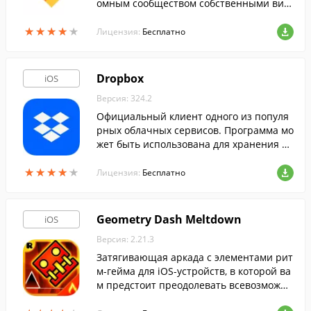
омным сообществом собственными вид
еороликами на любую тему.
★
★
★
★
★
★
★
★
★
★
Лицензия:
Бесплатно
Dropbox
iOS
Версия: 324.2
Официальный клиент одного из популя
рных облачных сервисов. Программа мо
жет быть использована для хранения ва
жных документов, резервных копий дан
★
★
★
★
★
★
★
★
★
★
ных, для обмена файлами с друзьями и к
Лицензия:
Бесплатно
оллегами.
Geometry Dash Meltdown
iOS
Версия: 2.21.3
Затягивающая аркада с элементами рит
м-гейма для iOS-устройств, в которой ва
м предстоит преодолевать всевозможн
ые преграды на трех уровнях.