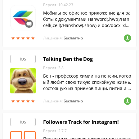
Версия: 10.42.23
Мобильное офисное приложение для ра
боты с документами Hanword(.hwp)/Han
cell(.cell)/Hanshow(.show) и doc/docx, xls/
xlsx, pptx.
★
★
★
★
★
★
★
★
★
★
Лицензия:
Бесплатно
Talking Ben the Dog
iOS
Версия: 3.8
Бен - профессор химии на пенсии, котор
ый любит свою тихую спокойную жизнь,
состоящую из приемов пищи, пития и ч
тения газет.
★
★
★
★
★
★
★
★
★
★
Лицензия:
Бесплатно
Followers Track for Instagram!
iOS
Версия: 2.7.7
Программа, которая позволит пользоват