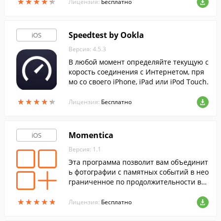
★
★
★
★
★
★
★
★
★
★
Лицензия:
Бесплатно
Speedtest by Ookla
iOS
Версия: 4.5.3
В любой момент определяйте текущую с
корость соединения с Интернетом, пря
мо со своего iPhone, iPad или iPod Touch.
★
★
★
★
★
★
★
★
★
★
Лицензия:
Бесплатно
Momentica
iOS
Версия: 1.1
Эта программа позволит вам объединит
ь фотографии с памятных событий в нео
граниченное по продолжительности ви
део.
★
★
★
★
★
★
★
★
★
★
Лицензия:
Бесплатно