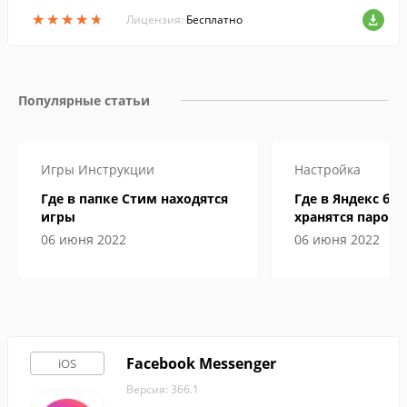
айте все логотипы!
★
★
★
★
★
★
★
★
★
★
Лицензия:
Бесплатно
Популярные статьи
Игры
Инструкции
Настройка
Где в папке Стим находятся
Где в Яндекс бр
игры
хранятся пароли
06 июня 2022
06 июня 2022
Facebook Messenger
iOS
Версия: 366.1