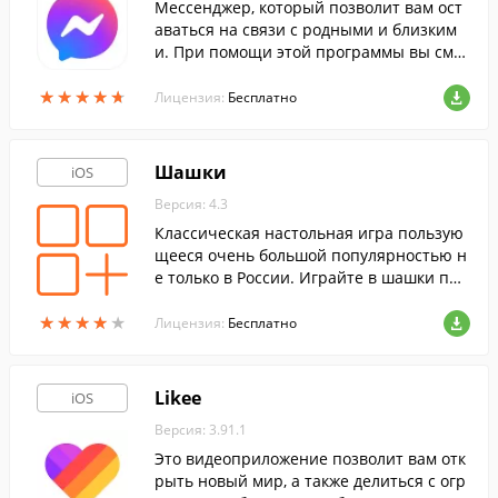
Мессенджер, который позволит вам ост
аваться на связи с родными и близким
и. При помощи этой программы вы смо
жете обмениваться сообщениями с друз
★
★
★
★
★
★
★
★
★
★
ьями из Facebook.
Лицензия:
Бесплатно
Шашки
iOS
Версия: 4.3
Классическая настольная игра пользую
щееся очень большой популярностью н
е только в России. Играйте в шашки пря
мо на экране своего iOS-устройства.
★
★
★
★
★
★
★
★
★
★
Лицензия:
Бесплатно
Likee
iOS
Версия: 3.91.1
Это видеоприложение позволит вам отк
рыть новый мир, а также делиться с огр