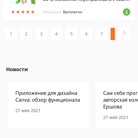
на лиану и собирать при этом фрукты, у
★
★
★
★
★
★
★
★
★
★
ворачиваясь от преград.
Лицензия:
Бесплатно
1
2
3
4
5
6
7
8
9
Новости
Приложение для дизайна
Сам себе прог
Canva: обзор функционала
авторская кол
Ершова
27 мая 2021
27 мая 2021