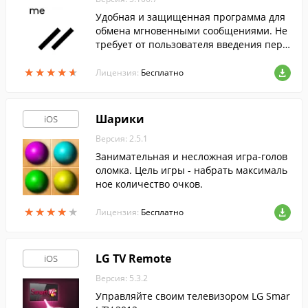
Удобная и защищенная программа для
обмена мгновенными сообщениями. Не
требует от пользователя введения перс
ональной информации.
★
★
★
★
★
★
★
★
★
★
Лицензия:
Бесплатно
Шарики
iOS
Версия: 2.5.1
Занимательная и несложная игра-голов
оломка. Цель игры - набрать максималь
ное количество очков.
★
★
★
★
★
★
★
★
★
★
Лицензия:
Бесплатно
LG TV Remote
iOS
Версия: 5.3.2
Управляйте своим телевизором LG Smar