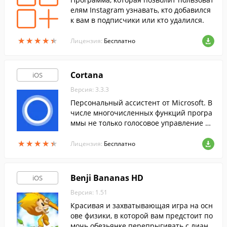
елям Instagram узнавать, кто добавился
к вам в подписчики или кто удалился.
★
★
★
★
★
★
★
★
★
★
Лицензия:
Бесплатно
Cortana
iOS
Версия: 3.3.3
Персональный ассистент от Microsoft. В
числе многочисленных функций програ
ммы не только голосовое управление мо
бильным устройством, но и возможност
★
★
★
★
★
★
★
★
★
★
ь создания связки между смартфоном и
Лицензия:
Бесплатно
ПК.
Benji Bananas HD
iOS
Версия: 1.51
Красивая и захватывающая игра на осн
ове физики, в которой вам предстоит по
мочь обезьянке перепрыгивать с лианы