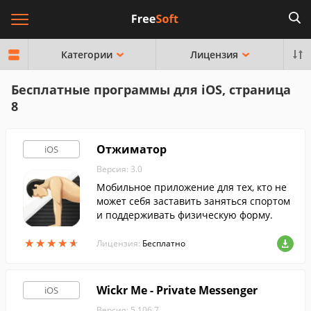
Категории
Лицензия
Бесплатные программы для iOS, страница
8
Отжиматор
iOS
Версия: 3.0
Мобильное приложение для тех, кто не
может себя заставить заняться спортом
и поддерживать физическую форму.
★
★
★
★
★
★
★
★
★
★
Лицензия:
Бесплатно
Wickr Me - Private Messenger
iOS
Версия: 5.106.7