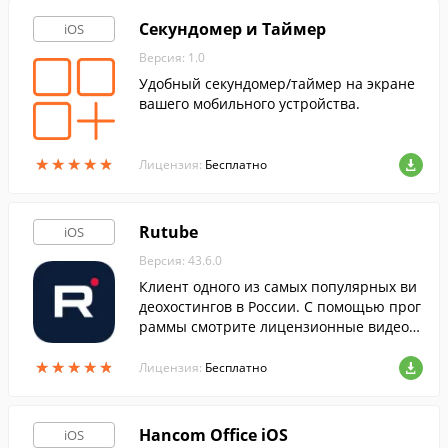
Секундомер и Таймер
iOS
Версия: 1.0
Удобный секундомер/таймер на экране
вашего мобильного устройства.
★
★
★
★
★
★
★
★
★
★
Лицензия:
Бесплатно
Rutube
iOS
Версия: 43.6.0
Клиент одного из самых популярных ви
деохостингов в России. С помощью прог
раммы смотрите лицензионные видеор
олики от российских телеканалов и рол
★
★
★
★
★
★
★
★
★
★
ики, загруженные пользователями ресу
Лицензия:
Бесплатно
рса.
Hancom Office iOS
iOS