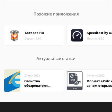
Похожие приложения
Батарея HD
Speedtest by O
Версия: 3.60
Версия: 4.5.3
Актуальные статьи
20 мая 2022
04 июня 2022
Свойства
Формат ePub: 
обозревателя
зачем открыв
Internet Explorer где
находится