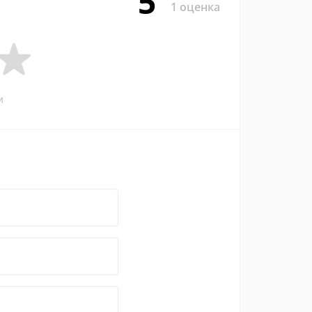
5
1 оценка
и