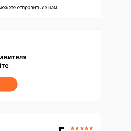
 можете
отправить ее нам
.
тавителя
йте