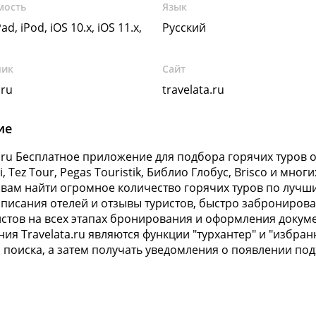
мость
Язык
ad, iPod, iOS 10.x, iOS 11.x,
Русский
чик
Сайт
.ru
travelata.ru
ие
a.ru Бесплатное приложение для подбора горячих туров от
ui, Tez Tour, Pegas Touristik, Библио Глобус, Brisco и мно
вам найти огромное количество горячих туров по лучш
писания отелей и отзывы туристов, быстро забронирова
стов на всех этапах бронирования и оформления докум
ия Travelata.ru являются функции "турхантер" и "избран
 поиска, а затем получать уведомления о появлении п