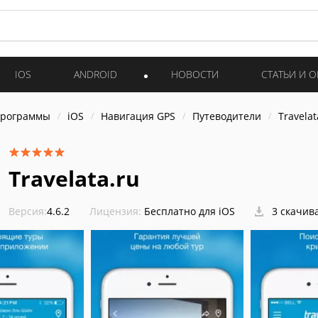
IOS
ANDROID
НОВОСТИ
СТАТЬИ И 
программы
iOS
Навигация GPS
Путеводители
Travelat
Travelata.ru
Версия:
4.6.2
Лицензия:
Бесплатно для iOS
3 скачив