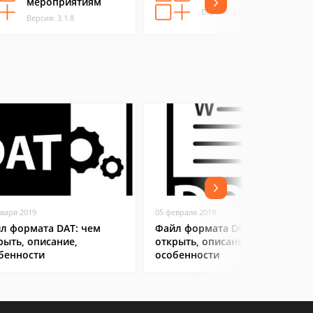
мероприятиям
Версия: 1.5.9
Версия: 3.1.8
нваря 2019
05 февраля 2019
л формата DAT: чем
Файл формата DOC: чем
рыть, описание,
открыть, описание,
бенности
особенности