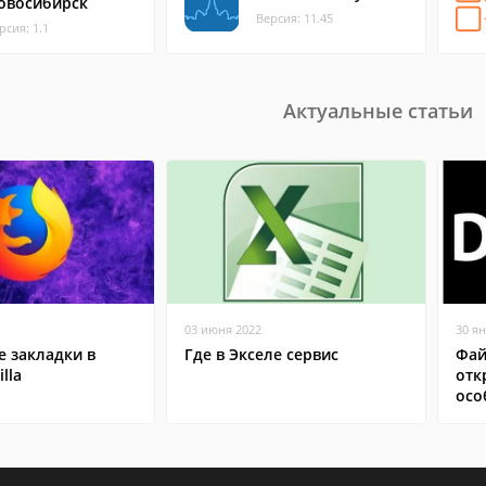
овосибирск
Версия: 11.45
рсия: 1.1
Актуальные статьи
03 июня 2022
30 я
 закладки в
Где в Экселе сервис
Фай
lla
отк
осо