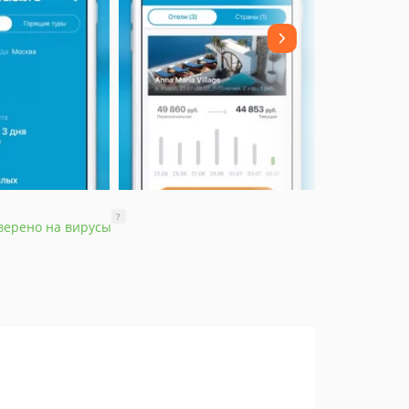
?
верено на вирусы