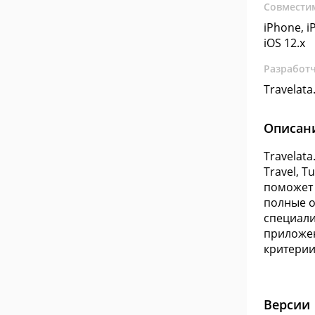
Совмести
iPhone, iP
iOS 12.x
Разработ
Travelata
Описан
Travelat
Travel, T
поможет 
полные о
специали
приложен
критерии
Версии