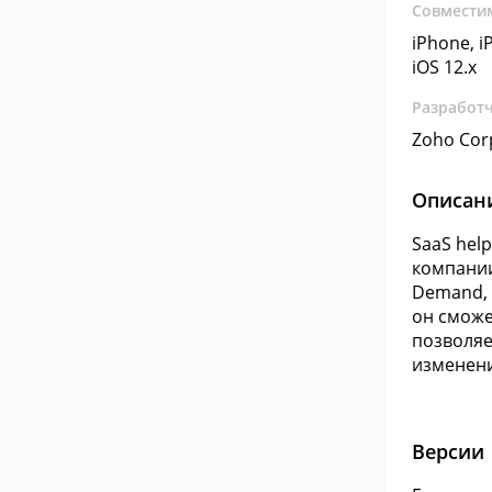
Совмести
iPhone, iP
iOS 12.x
Разработ
Zoho Cor
Описан
SaaS hel
компании
Demand, 
он сможе
позволяе
изменени
Версии