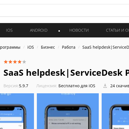
IOS
ANDROID
НОВОСТИ
СТАТЬИ И 
программы
iOS
Бизнес
Работа
SaaS helpdesk|ServiceD
SaaS helpdesk|ServiceDesk 
Версия:
5.9.7
Лицензия:
Бесплатно для iOS
24 скачи