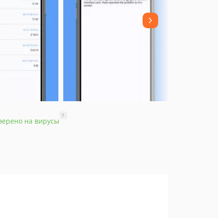
?
верено на вирусы