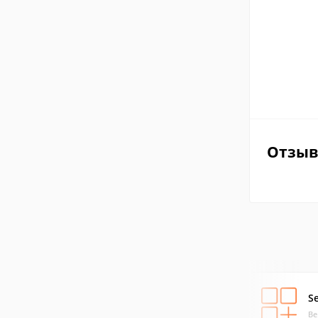
Отзы
S
Ве