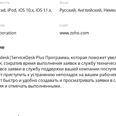
мость
Язык
ad, iPod, iOS 10.x, iOS 11.x,
Русский, Английский, Неме
чик
Сайт
poration
www.zoho.com
ие
pdesk|ServiceDesk Plus Программа, которая поможет уве
, сократив время выполнения заявок в службу техничес
все заявки в службу поддержки вашей компании поступя
т приступить к устранению неполадок на вашем рабоче
т быстро и удобно создавать и просматривать заявки в с
я и отмечать выполненными.