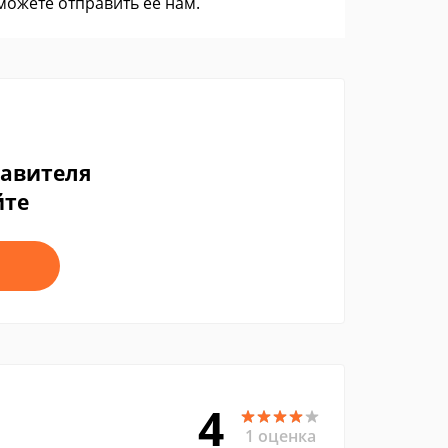
 можете
отправить ее нам
.
тавителя
йте
4
1 оценка