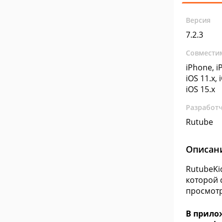
Версия
7.2.3
Совмести
iPhone, iP
iOS 11.x, 
iOS 15.x
Разработ
Rutube
Описан
RutubeKi
которой 
просмотр
В прило