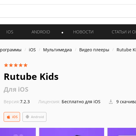
IOS
ANDROID
НОВОСТИ
СТАТЬИ И 
программы
iOS
Мультимедиа
Видео плееры
Rutube K
Rutube Kids
Для iOS
Версия:
7.2.3
Лицензия:
Бесплатно для iOS
9 скачив
iOS
Android