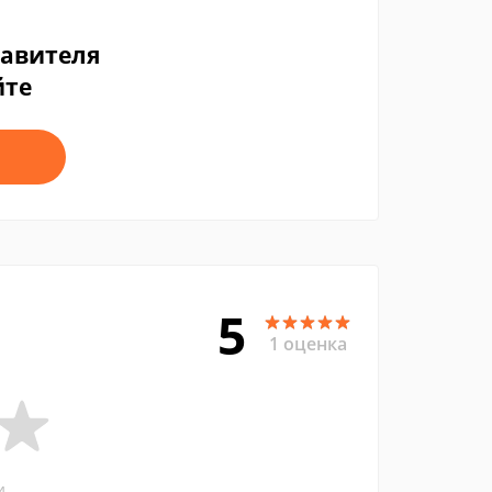
тавителя
йте
5
1 оценка
и