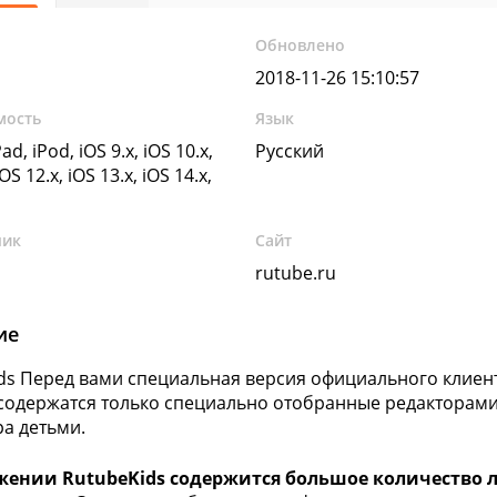
Обновлено
2018-11-26 15:10:57
мость
Язык
ad, iPod, iOS 9.x, iOS 10.x,
Русский
iOS 12.x, iOS 13.x, iOS 14.x,
чик
Сайт
rutube.ru
ие
ds Перед вами специальная версия официального клиент
содержатся только специально отобранные редакторами
а детьми.
жении RutubeKids содержится большое количество 