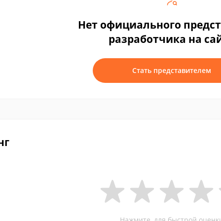
Нет официального предс
разработчика на са
Стать представителем
нг
Нажмите, для быстрой оценк