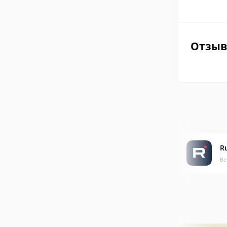
Отзы
R
Ве