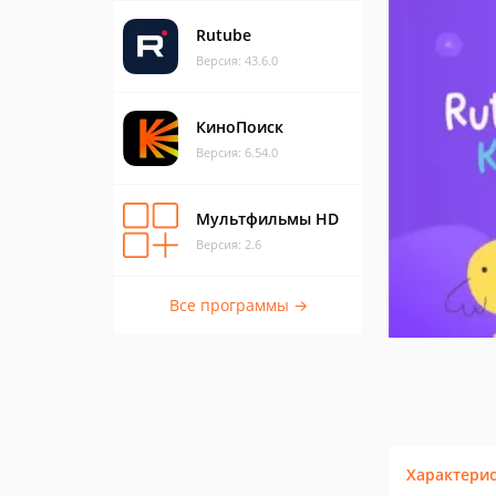
Rutube
Версия: 43.6.0
КиноПоиск
Версия: 6.54.0
Мультфильмы HD
Версия: 2.6
Все программы →
Характери