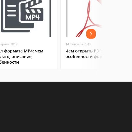
евраля 2019
14 февраля 2019
л формата MP4: чем
Чем открыть PDF:
рыть, описание,
особенности формата
бенности