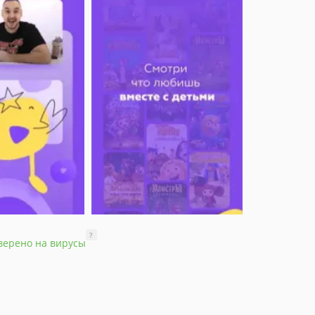
?
верено на вирусы