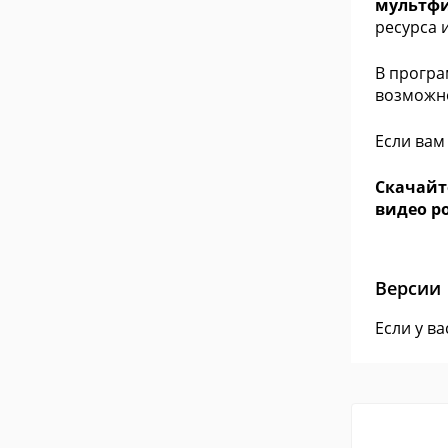
мультф
ресурса 
В програ
возможно
Если вам
Скачайт
видео р
Версии
Если у в