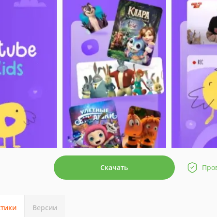
Скачать
Про
стики
Версии