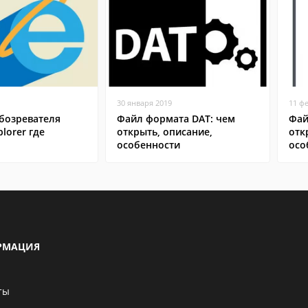
30 января 2019
11 ф
бозревателя
Файл формата DAT: чем
Фай
plorer где
открыть, описание,
отк
особенности
осо
РМАЦИЯ
ты