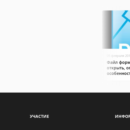
05 февраля 20
Файл форм
открыть, о
особеннос
УЧАСТИЕ
ИНФО