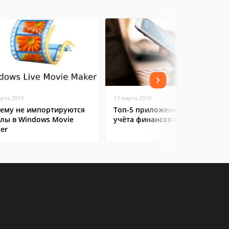
арта 2019
13 марта 2019
ему не импортируются
Топ-5 приложений для
лы в Windows Movie
учёта финансов на Android
er