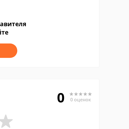
тавителя
йте
0
0 оценок