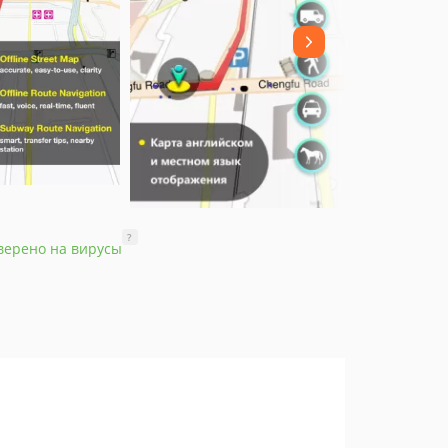
?
верено на вирусы