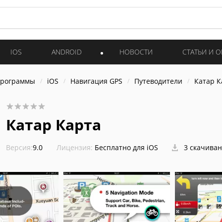
IOS
ANDROID
НОВОСТИ
СТАТЬИ И 
программы
iOS
Навигация GPS
Путеводители
Катар К
Катар Карта
Версия:
9.0
Лицензия:
Бесплатно для iOS
3 скачива