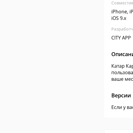
Совмести
iPhone, iP
iOS 9.x
Разработ
CITY APP
Описан
Катар Ка
пользова
ваше мес
Версии
Если у в