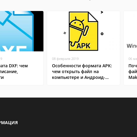
19
08 февраля 2019
06 м
ата DXF: чем
Особенности формата APK:
Поч
писание,
чем открыть файл на
фай
ти
компьютере и Андроид-
Mak
смартфоне
РМАЦИЯ