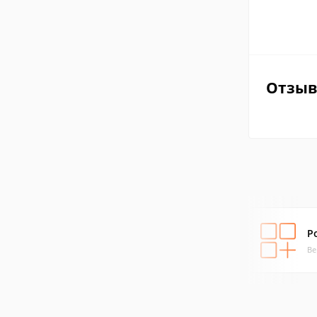
Отзы
Р
Ве