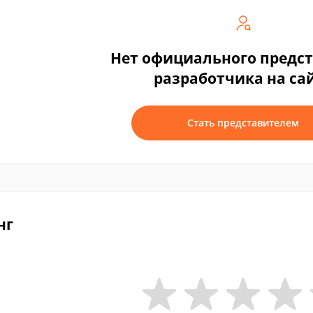
Нет официального предс
разработчика на са
Стать представителем
нг