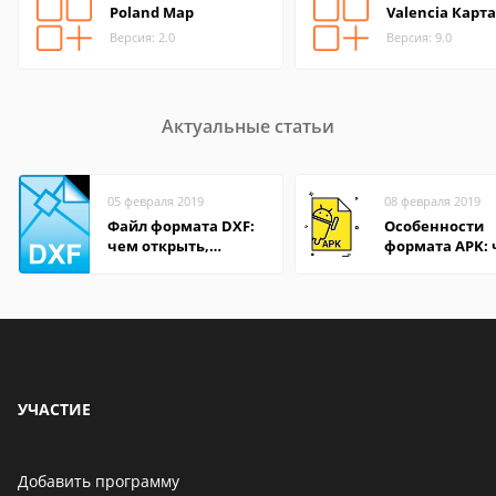
Poland Map
Valencia Карта
Версия: 2.0
Версия: 9.0
Актуальные статьи
05 февраля 2019
08 февраля 2019
Файл формата DXF:
Особенности
чем открыть,
формата APK:
описание,
открыть файл 
особенности
компьютере и
Андроид-смар
УЧАСТИЕ
Добавить программу