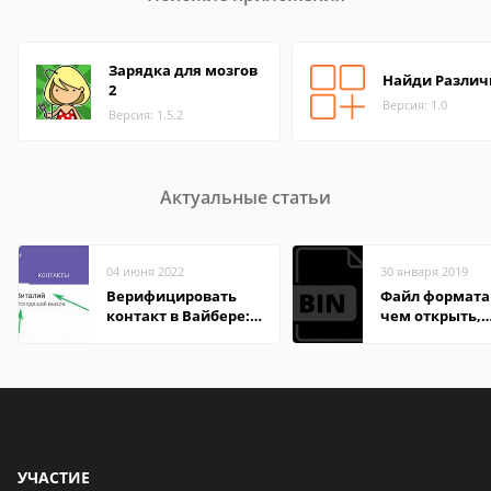
Зарядка для мозгов
Найди Различ
2
Версия: 1.0
Версия: 1.5.2
Актуальные статьи
04 июня 2022
30 января 2019
Верифицировать
Файл формата 
контакт в Вайбере:
чем открыть,
что это значит
описание,
особенности
УЧАСТИЕ