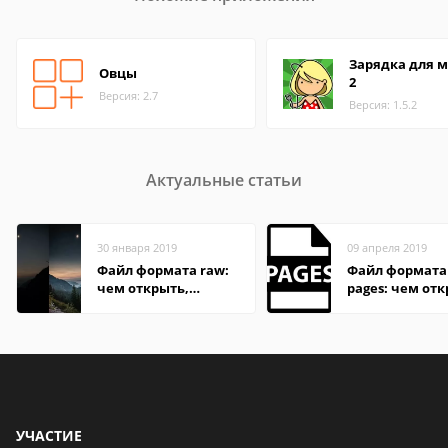
Зарядка для м
Овцы
2
Версия: 2.7
Версия: 1.5.2
Актуальные статьи
30 января 2019
09 апреля 2019
Файл формата raw:
Файл формата
чем открыть,
pages: чем отк
описание,
описание,
особенности
особенности
УЧАСТИЕ