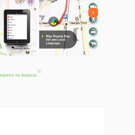
?
верено на вирусы