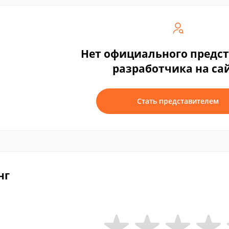
Нет официального предс
разработчика на са
Стать представителем
нг