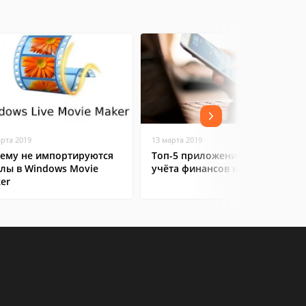
арта 2019
13 марта 2019
ему не импортируются
Топ-5 приложений для
лы в Windows Movie
учёта финансов на Android
er