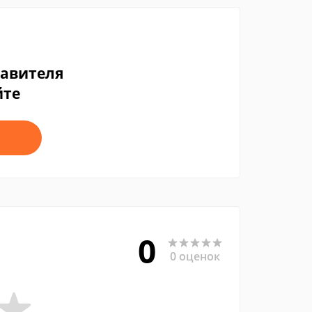
тавителя
йте
0
0 оценок