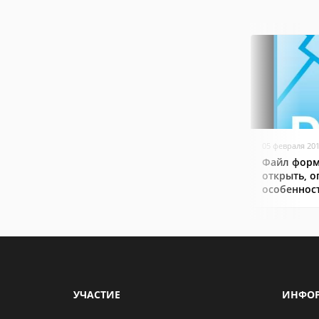
05 февраля 20
Файл форм
открыть, о
особеннос
УЧАСТИЕ
ИНФО