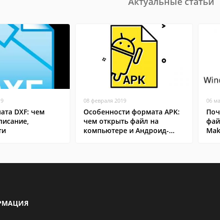
Актуальные статьи
19
08 февраля 2019
06 м
ата DXF: чем
Особенности формата APK:
Поч
писание,
чем открыть файл на
фай
ти
компьютере и Андроид-
Mak
смартфоне
РМАЦИЯ