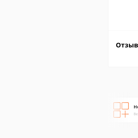
Отзы
H
Ве