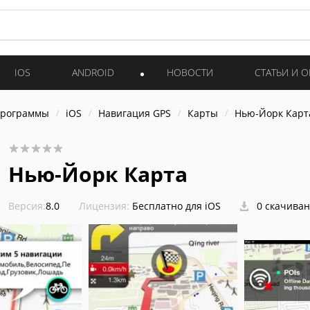
IOS
ANDROID
НОВОСТИ
СТАТЬИ И 
программы
iOS
Навигация GPS
Карты
Нью-Йорк Карт
Нью-Йорк Карта
Версия:
8.0
Лицензия:
Бесплатно для iOS
0 скачива