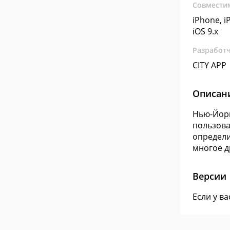
Совмести
iPhone, iP
iOS 9.x
Разработ
CITY APP
Описан
Нью-Йорк
пользова
определи
многое д
Версии
Если у в