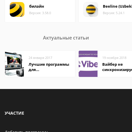
билайн
Beeline (Uzbek
Версия: 3.58.0
Версия: 5.24.1
Актуальные статьи
24 января 2017
19 ноября 2018
Лучшие программы
Вайбер не
для
синхронизиру
редактирования
контакты
видео: подробные
обзоры
УЧАСТИЕ