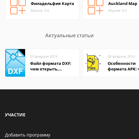
Филадельфия Карта
Auckland Map
Версия: 9.0
Версия: 9.0
Актуальные статьи
05 февраля 2019
08 февраля 2019
Файл формата DXF:
Особенности
чем открыть,
формата APK:
описание,
открыть файл 
особенности
компьютере и
Андроид-смар
УЧАСТИЕ
Добавить программу