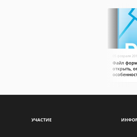
05 февраля 20
Файл форм
открыть, о
особеннос
УЧАСТИЕ
ИНФО