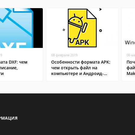
19
08 февраля 2019
06 м
ата DXF: чем
Особенности формата APK:
Поч
писание,
чем открыть файл на
фай
ти
компьютере и Андроид-
Mak
смартфоне
РМАЦИЯ