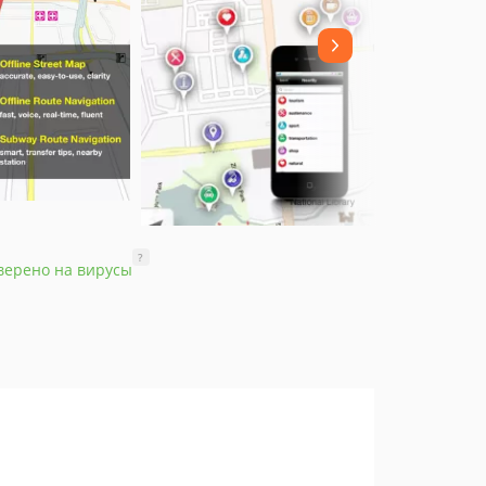
?
верено на вирусы