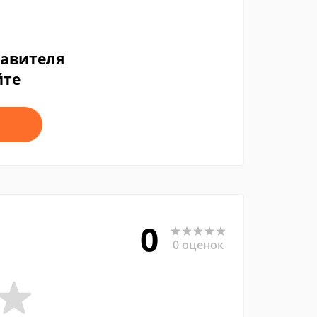
тавителя
йте
0
0 оценок