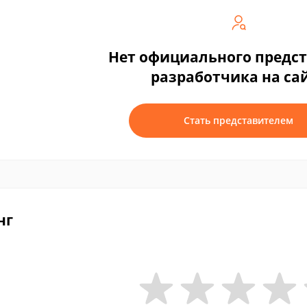
Нет официального предс
разработчика на са
Стать представителем
нг