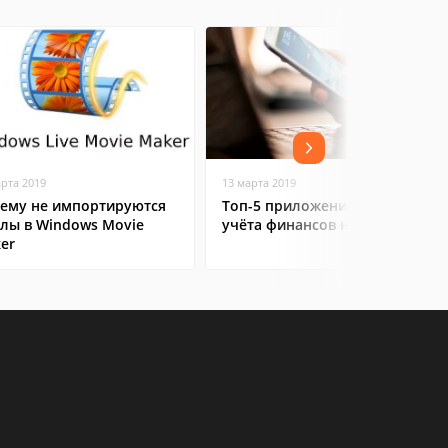
арта 2019
13 марта 2019
ему не импортируются
Топ-5 приложений для
лы в Windows Movie
учёта финансов на Android
er