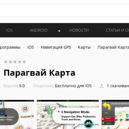
IOS
ANDROID
НОВОСТИ
СТАТЬИ И 
программы
iOS
Навигация GPS
Карты
Парагвай Карт
Парагвай Карта
Версия:
9.0
Лицензия:
Бесплатно для iOS
1 скачива