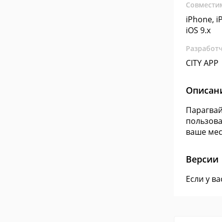
Совмести
iPhone, iP
iOS 9.x
Разработ
CITY APP
Описан
Парагвай
пользова
ваше мес
Версии
Если у в