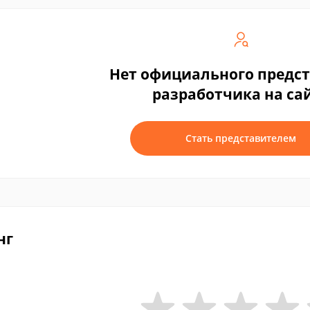
Нет официального предс
разработчика на са
Стать представителем
нг