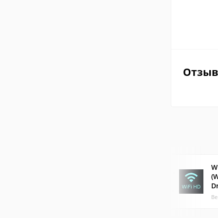
Отзы
W
(W
Dr
Ве