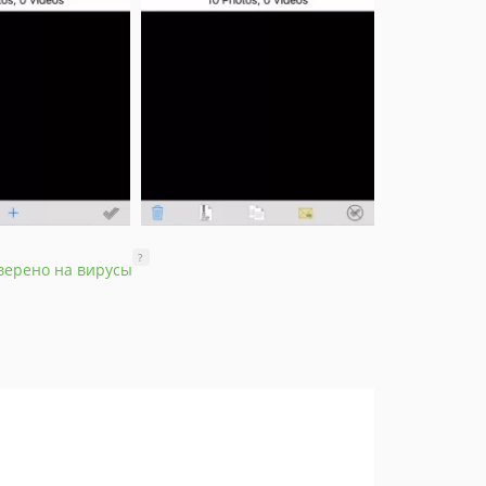
?
верено на вирусы