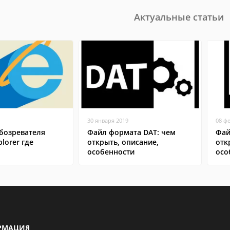
Актуальные статьи
30 января 2019
08 ф
бозревателя
Файл формата DAT: чем
Фай
plorer где
открыть, описание,
отк
особенности
осо
РМАЦИЯ