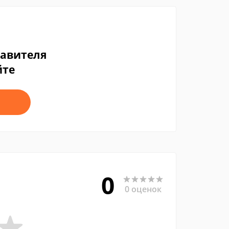
тавителя
йте
0
0 оценок