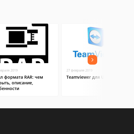
евраля 2019
27 февраля 2019
л формата RAR: чем
Teamviewer для Ubuntu
рыть, описание,
бенности