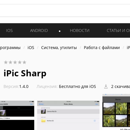
IOS
ANDROID
НОВОСТИ
СТАТЬИ И 
программы
iOS
Система, утилиты
Работа с файлами
i
iPic Sharp
Версия:
1.4.0
Лицензия:
Бесплатно для iOS
2 скачив