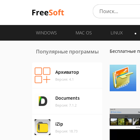
WINDOWS
MAC OS
LINUX
Популярные программы
Бесплатные 
Архиватор
Версия: 4.1
Documents
Версия: 7.1.2
iZip
Версия: 18.73