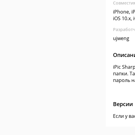
Совмести
iPhone, iP
iOS 10.x, 
Разработ
ujweng
Описан
iPic Sha
папки. Т
пароль н
Версии
Если у в