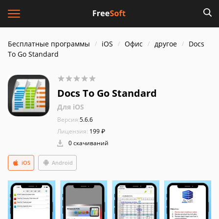
Бесплатные программы
iOS
Офис
другое
Docs
To Go Standard
Docs To Go Standard
Для iOS
Версия:
5.6.6
Лицензия:
199 ₽
0 скачиваний
iOS
Android