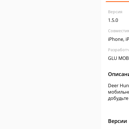
Версия
1.5.0
Совмести
iPhone, i
Разработ
GLU MOB
Описан
Deer Hun
мобильны
добудьте
Версии