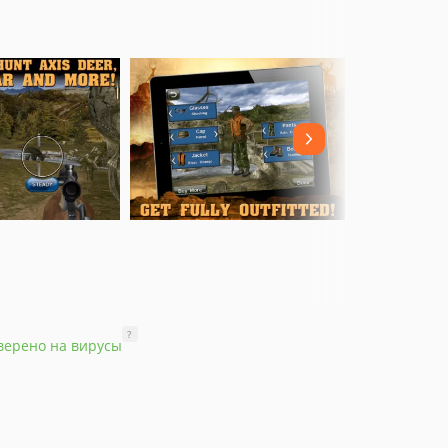
?
верено на вирусы