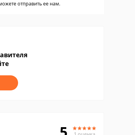
 можете
отправить ее нам
.
тавителя
йте
5
1 оценка