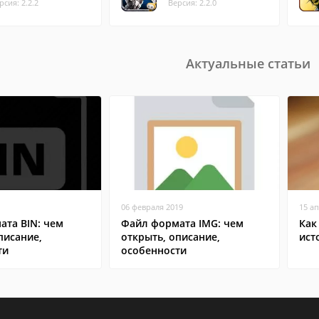
рсия: 2.2.2
Версия: 2.2.0
Актуальные статьи
06 февраля 2019
15 а
ата BIN: чем
Файл формата IMG: чем
Как
писание,
открыть, описание,
ист
ти
особенности