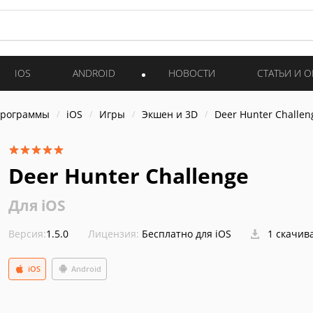
IOS
ANDROID
НОВОСТИ
СТАТЬИ И 
программы
iOS
Игры
Экшен и 3D
Deer Hunter Challen
Deer Hunter Challenge
Для iOS
Версия:
1.5.0
Лицензия:
Бесплатно для iOS
1 скачив
iOS
Android