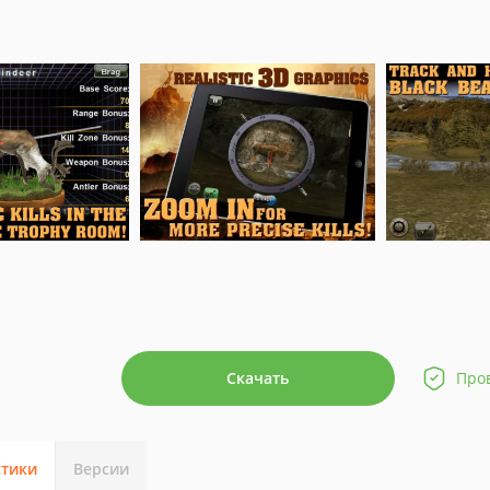
Скачать
Про
стики
Версии