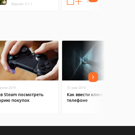
Версия: 1.2.20
Версия: 3.1.1
преля 2019
31 мая 2019
 в Steam посмотреть
Как ввести ключ в Steam на
орию покупок
телефоне