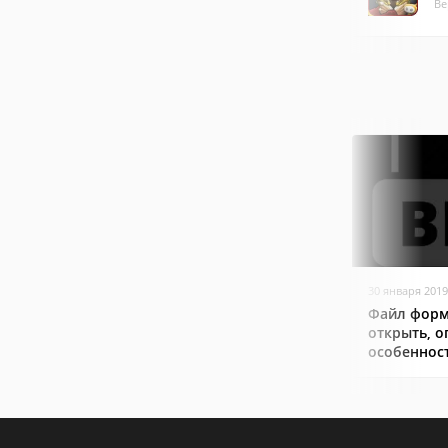
Ве
30 января 2019
Файл форм
открыть, о
особеннос