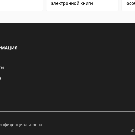
электронной книги
осо
РМАЦИЯ
ты
а
конфиденциальности
©