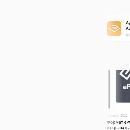
А
A
Ве
04 июня 2022
Формат ePu
открывать