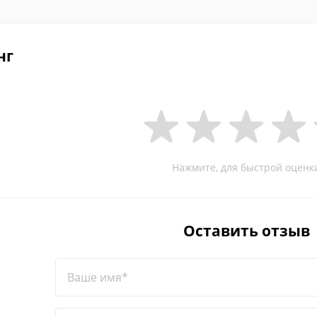
нг
Нажмите, для быстрой оценк
Оставить отзыв
Ваше имя*