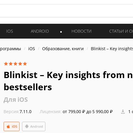
IOS
ANDROID
НОВОСТИ
СТАТЬИ И 
программы
iOS
Образование, книги
Blinkist – Key insigh
Blinkist – Key insights from 
bestsellers
Для iOS
Версия:
7.11.0
Лицензия:
от 799,00 ₽ до 5 990,00 ₽
1 
iOS
Android