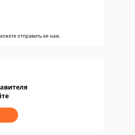
 можете
отправить ее нам
.
тавителя
йте