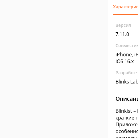
Характери
Версия
7.11.0
Совмести
iPhone, iP
iOS 16.x
Разработ
Blinks L
Описан
Blinkist 
краткие 
Приложен
особенно