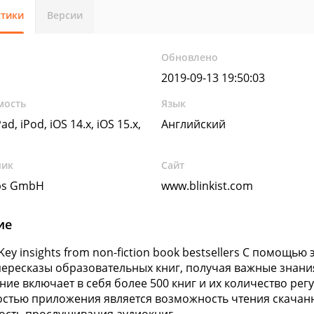
стики
Версии
Обновлено
2019-09-13 19:50:03
мость
Язык
ad, iPod, iOS 14.x, iOS 15.x,
Английский
чик
Сайт
abs GmbH
www.blinkist.com
ие
– Key insights from non-fiction book bestsellers С помощ
пересказы образовательных книг, получая важные знания
ие включает в себя более 500 книг и их количество рег
стью приложения является возможность чтения скачанн