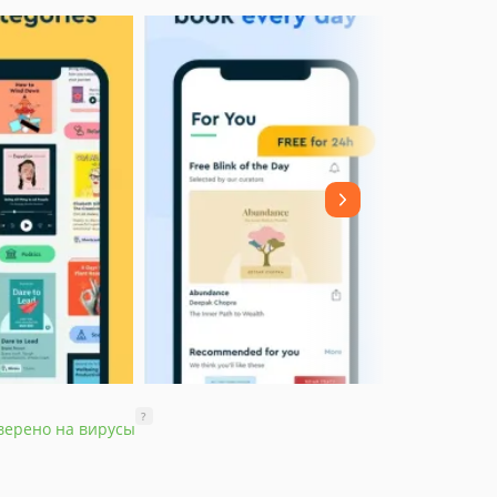
?
верено на вирусы