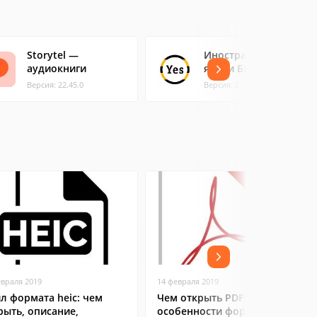
Storytel —
Иностранные
аудиокниги
языки Билайн
Версия: 22.45.0
Версия: 2.1
евраля 2019
14 февраля 2019
л формата heic: чем
Чем открыть PDF:
рыть, описание,
особенности формата