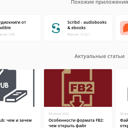
Похожие приложения
удиокниги от
Scribd - audiobooks
udible
& ebooks
рсия: 3.85
Версия: 12.22.1
Актуальные статьи
04 июня 2022
08 ф
b: чем и зачем
Особенности формата FB2:
Фай
чем открыть файл
отк