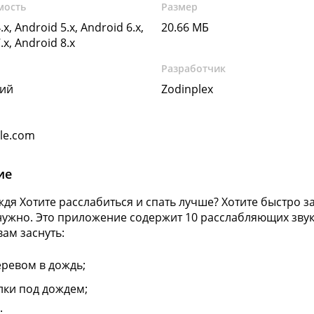
мость
Размер
.x, Android 5.x, Android 6.x,
20.66 МБ
.x, Android 8.x
Разработчик
кий
Zodinplex
gle.com
ие
ждя Хотите расслабиться и спать лучше? Хотите быстро за
нужно. Это приложение содержит 10 расслабляющих звук
вам заснуть:
еревом в дождь;
лки под дождем;
;