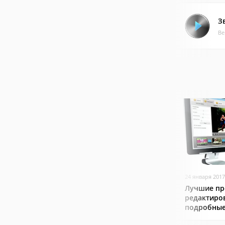
З
Ве
24 января 2017
Лучшие пр
редактиро
подробные