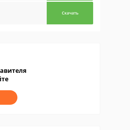
Скачать
тавителя
йте