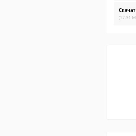
Скачат
(17.31 М