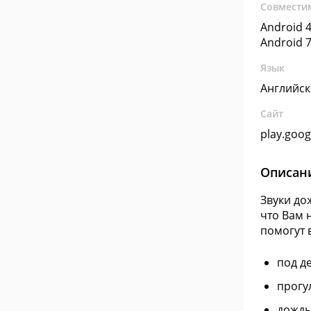
Совмести
Android 4
Android 7
Язык
Английс
Сайт
play.goo
Описан
Звуки до
что Вам 
помогут 
под д
прогу
дождь