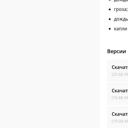
гроза;
дождь
капли
Версии
Скачат
(20.66 М
Скачат
(19.88 М
Скачат
(19.04 М