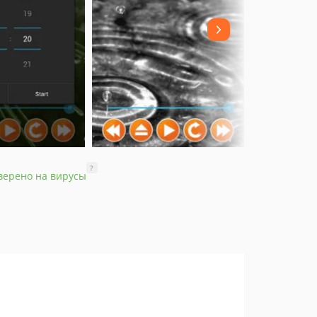
?
верено на вирусы