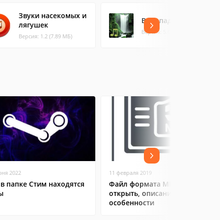
Звуки насекомых и
Водопад Звуки
лягушек
Версия: 5.0.1-40 (18.57 МБ)
Версия: 1.2 (7.89 МБ)
юня 2022
11 февраля 2019
 в папке Стим находятся
Файл формата MP4: чем
ы
открыть, описание,
особенности