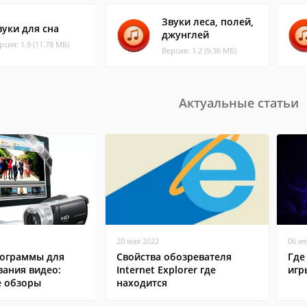
Звуки леса, полей,
вуки для сна
джунглей
рсия: 1.9 (11.78 МБ)
Версия: 1.2 (9.36 МБ)
Актуальные статьи
20 мая 2022
06 и
ограммы для
Свойства обозревателя
Где
вания видео:
Internet Explorer где
игр
 обзоры
находится