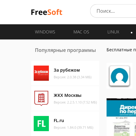
WINDOWS
MAC OS
LINUX
Популярные программы
Бесплатные 
За рубежом
Версия: 2.0.38 (3.34 МБ)
ЖКХ Москвы
Версия: 2.2.5.1.10 (7.52 МБ)
FL.ru
Версия: 1.84.0 (39.71 МБ)