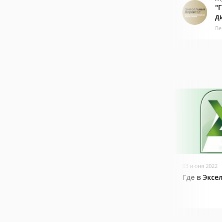
"
д
Ве
03 июня 2022
Где в Эксе