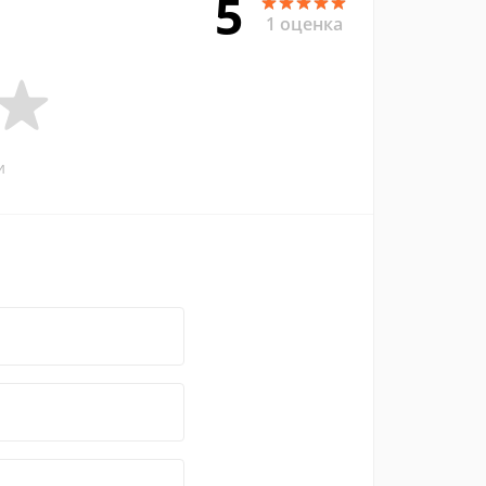
5
1 оценка
и