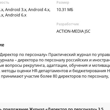
мость
Размер
.x, Android 3.x, Android 4.x,
10.31 МБ
.x, Android 6.x
Разработчик
ACTION-MEDIA JSC
ие
Директор по персоналу» Практический журнал по упра
урнала – директора по персоналу российских и иностра
ые вопросы рекрутинга, адаптации, обучения и мотивац
, методы оценки HR-департаментов и бюджетирования H
принимают участие более 80 директоров по персоналу, 
ь приложение Журнал «Директор по персоналу»
3.5