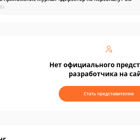
Б)
Нет официального предс
разработчика на са
Стать представителем
нг