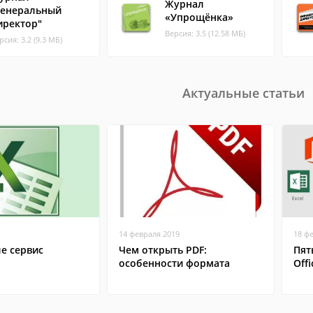
Журнал
Генеральный
«Упрощёнка»
иректор"
Версия: 3.5 (12.58 МБ)
рсия: 3.2 (9.3 МБ)
Актуальные статьи
14 февраля 2019
18 ф
ле сервис
Чем открыть PDF:
Пят
особенности формата
Offi