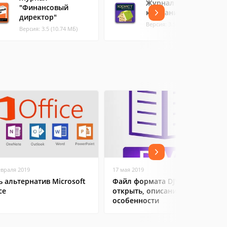
Журнал "Юрист
"Финансовый
компании"
директор"
Версия: 3.5 (14.59 МБ)
Версия: 3.5 (10.74 МБ)
евраля 2019
17 мая 2019
ь альтернатив Microsoft
Файл формата DJVu: чем
ce
открыть, описание,
особенности