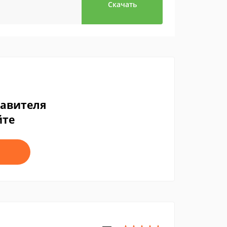
Скачать
тавителя
йте