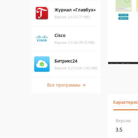
Журнал «Главбух»
Версия: 3.5 (15.77 МБ)
Cisco
Версия: 3.5.46 (39.25 МБ)
Битрикс24
Версия: 5.21.0 (41 (182 МБ)
Все программы →
Характери
Версия
3.5