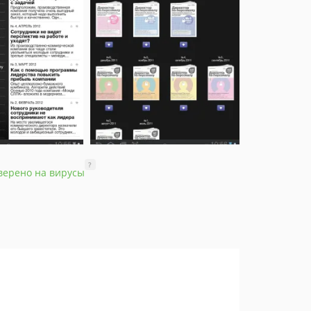
?
верено на вирусы