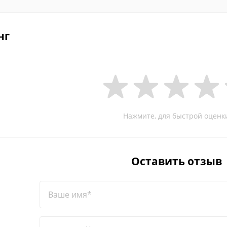
нг
Нажмите, для быстрой оценк
Оставить отзыв
Ваше имя*