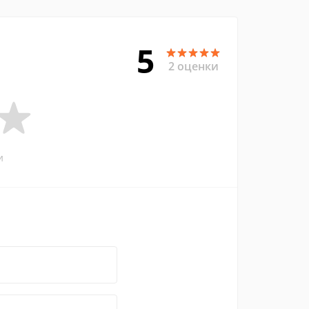
5
2 оценки
и