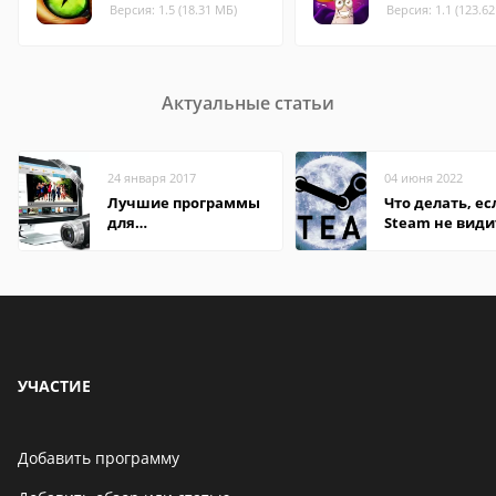
Версия: 1.5 (18.31 МБ)
Версия: 1.1 (123.6
Актуальные статьи
24 января 2017
04 июня 2022
Лучшие программы
Что делать, ес
для
Steam не види
редактирования
установленную
видео: подробные
обзоры
УЧАСТИЕ
Добавить программу