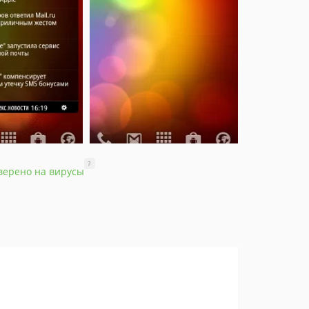
?
верено на вирусы