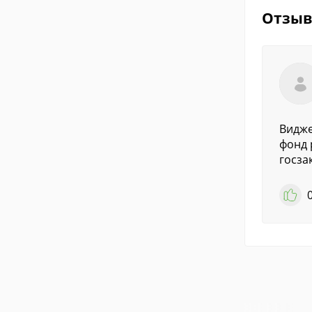
Отзы
Видже
фонд 
госзак