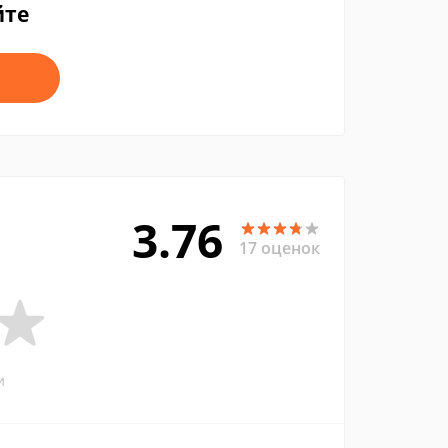
йте
3.76
17 оценок
и