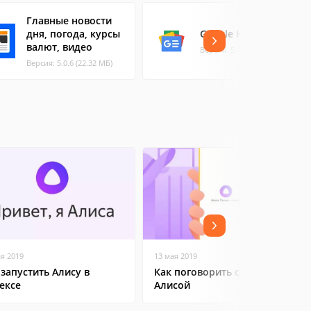
Главные новости
дня, погода, курсы
Google Новости
валют, видео
Версия: 5.164.0. (23.76 МБ)
Версия: 5.0.6 (22.32 МБ)
ая 2019
13 мая 2019
 запустить Алису в
Как поговорить с Яндекс
ексе
Алисой