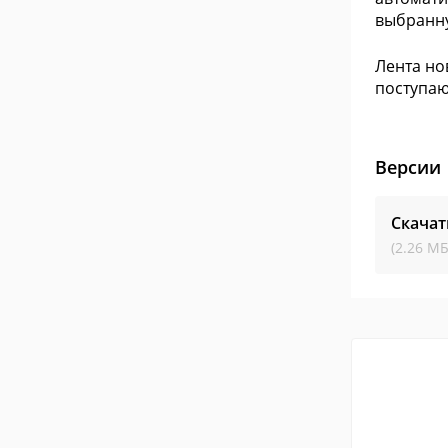
выбранну
Лента но
поступаю
Версии
Скачат
(2.26 МБ