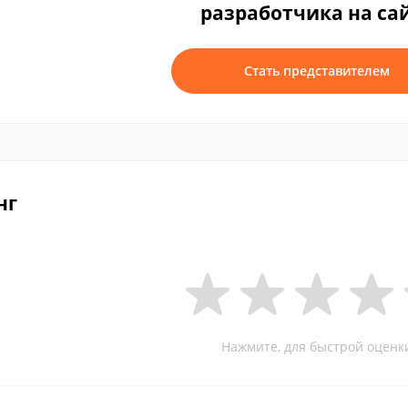
разработчика на са
Стать представителем
нг
Нажмите, для быстрой оценк