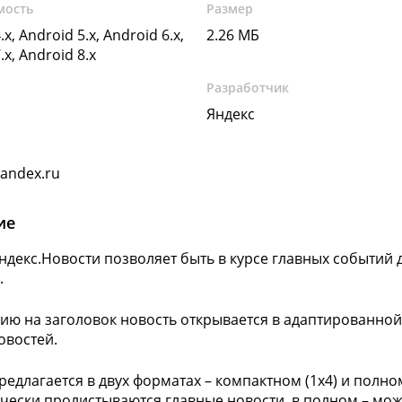
мость
Размер
.x, Android 5.x, Android 6.x,
2.26 МБ
.x, Android 8.x
Разработчик
Яндекс
yandex.ru
ие
ндекс.Новости позволяет быть в курсе главных событий д
.
ию на заголовок новость открывается в адаптированной 
овостей.
редлагается в двух форматах – компактном (1х4) и полно
чески пролистываются главные новости, в полном – мо