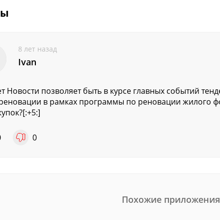
вы
8 лет назад
Ivan
т Новости позволяет быть в курсе главных событий тен
реновации в рамках программы по реновации жилого фо
упок?[:+5:]
0
0
Похожие приложения