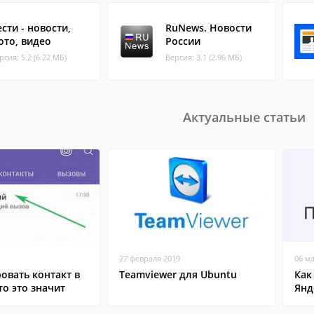
ести - новости,
RuNews. Новости
ото, видео
России
рсия: 5.2 (6.22 МБ)
Версия: 3.1 (2.96 МБ)
Актуальные статьи
27 февраля 2019
06 м
овать контакт в
Teamviewer для Ubuntu
Как
то это значит
Янд