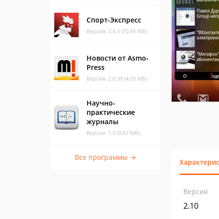
Спорт-Экспресс
Версия: 3.4.3 (70.65 МБ)
Новости от Asmo-
Press
Версия: 2.0.39 (4.05 МБ)
Научно-
практические
журналы
Версия: 1.0 (0.67 МБ)
Все программы →
Характери
Версия
2.10