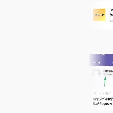
В
ф
Ве
04 июня 2022
Верифицир
Вайбере: ч