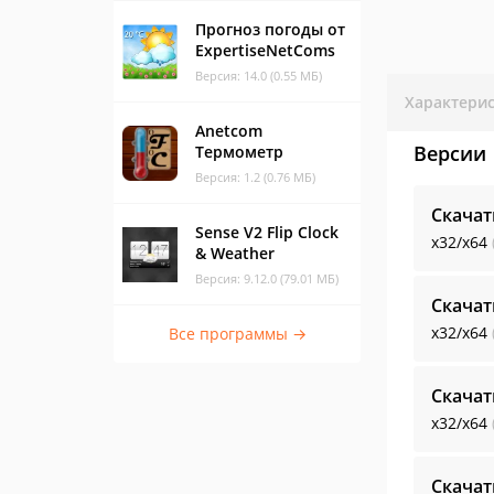
Прогноз погоды от
ExpertiseNetComs
Версия: 14.0 (0.55 МБ)
Характери
Anetcom
Версии
Термометр
Версия: 1.2 (0.76 МБ)
Скачат
Sense V2 Flip Clock
x32/x64
& Weather
Версия: 9.12.0 (79.01 МБ)
Скачат
x32/x64
Все программы →
Скачат
x32/x64
Скачат