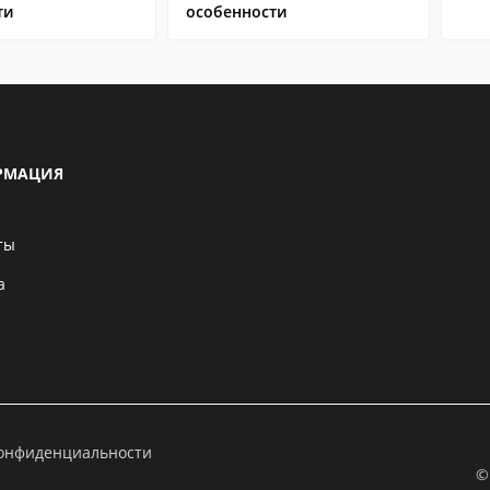
ти
особенности
РМАЦИЯ
ты
а
конфиденциальности
©