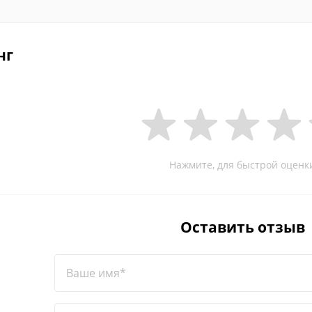
нг
Нажмите, для быстрой оценк
Оставить отзыв
Ваше имя*