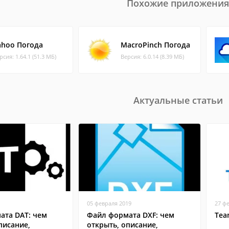
Похожие приложения
ahoo Погода
MacroPinch Погода
рсия: 1.64.1 (51.3 МБ)
Версия: 6.0.14 (8.39 МБ)
Актуальные статьи
05 февраля 2019
27 ф
ата DAT: чем
Файл формата DXF: чем
Tea
писание,
открыть, описание,