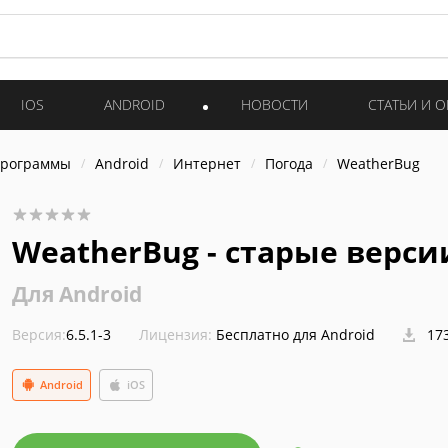
IOS
ANDROID
НОВОСТИ
СТАТЬИ И 
программы
Android
Интернет
Погода
WeatherBug
WeatherBug - старые верси
Для Android
Версия:
6.5.1-3
Лицензия:
Бесплатно для Android
173
Android
iOS