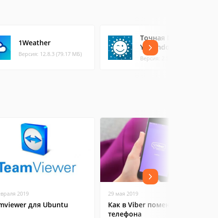
Точная Погода
1Weather
YoWindow
Версия: 12.8.3 (79.17 МБ)
Версия: 2.59.18 (87.66 МБ)
евраля 2019
29 мая 2019
mviewer для Ubuntu
Как в Viber поменять номер
телефона