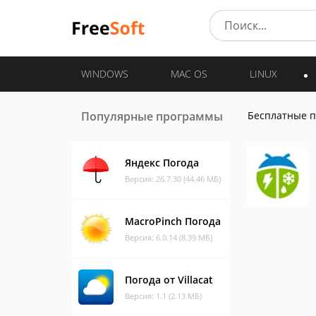
WINDOWS
MAC OS
LINUX
Популярные программы
Бесплатные 
Яндекс Погода
Версия: 26.7.30 (44.46 МБ)
MacroPinch Погода
Версия: 6.0.14 (8.39 МБ)
Погода от Villacat
Версия: 1.1 (2.13 МБ)