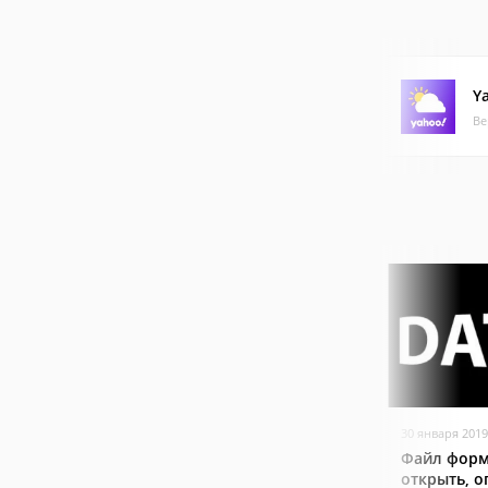
Y
Ве
30 января 2019
Файл форм
открыть, о