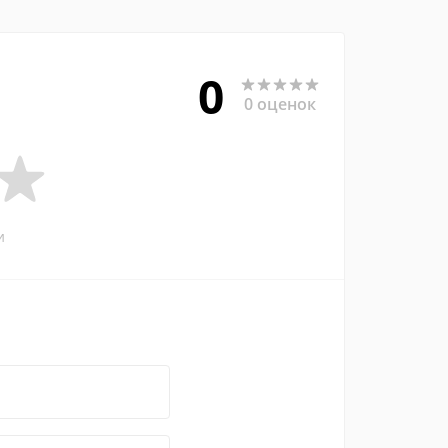
0
0 оценок
и