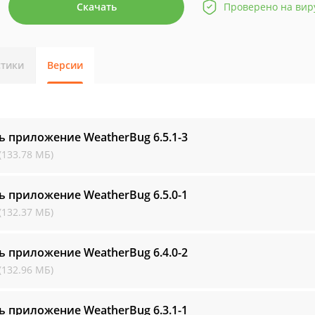
Скачать
Проверено на вир
стики
Версии
ь приложение WeatherBug
6.5.1-3
(133.78 МБ)
ь приложение WeatherBug
6.5.0-1
(132.37 МБ)
ь приложение WeatherBug
6.4.0-2
(132.96 МБ)
ь приложение WeatherBug
6.3.1-1