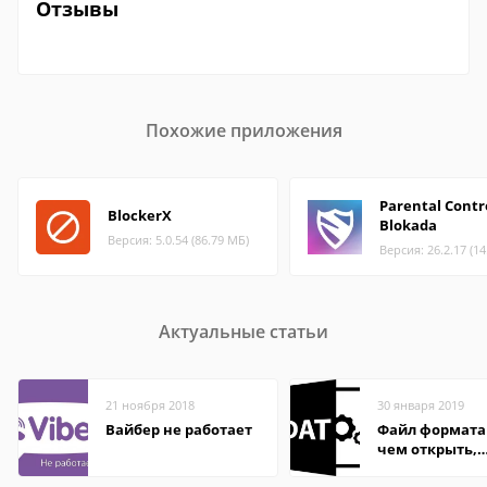
Отзывы
Похожие приложения
Parental Contr
BlockerX
Blokada
Версия: 5.0.54 (86.79 МБ)
Версия: 26.2.17 (1
Актуальные статьи
21 ноября 2018
30 января 2019
Вайбер не работает
Файл формата
чем открыть,
описание,