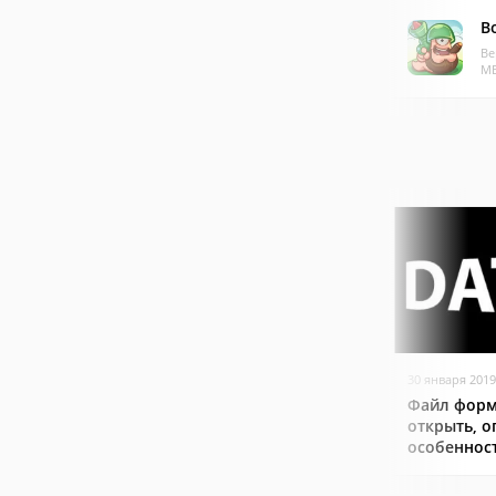
В
Ве
МБ
30 января 2019
Файл форм
открыть, о
особеннос