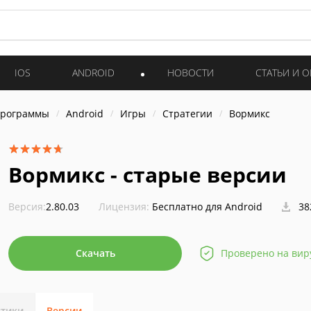
IOS
ANDROID
НОВОСТИ
СТАТЬИ И 
программы
Android
Игры
Стратегии
Вормикс
Вормикс - старые версии
Версия:
2.80.03
Лицензия:
Бесплатно для Android
38
Скачать
Проверено на вир
стики
Версии