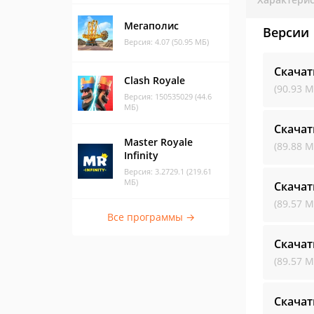
Мегаполис
Версии
Версия: 4.07 (50.95 МБ)
Скача
Clash Royale
(90.93 М
Версия: 150535029 (44.6
МБ)
Скача
Master Royale
(89.88 М
Infinity
Версия: 3.2729.1 (219.61
МБ)
Скача
(89.57 М
Все программы →
Скача
(89.57 М
Скача