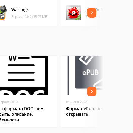
Warlings
Jelly Defense Lite
Версия: 4.0.2 (35.07 МБ)
Версия: 1.00 (65.46 МБ)
евраля 2019
04 июня 2022
л формата DOC: чем
Формат ePub: чем и зачем
рыть, описание,
открывать
бенности