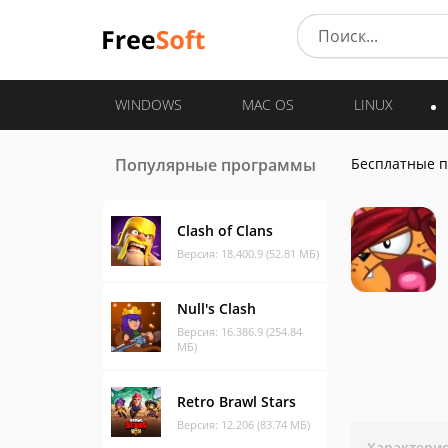
WINDOWS
MAC OS
LINUX
Популярные программы
Бесплатные 
Clash of Clans
Версия: 18.400.9 (52.81 МБ)
Null's Clash
Версия: 16.386.9 (254.84
МБ)
Retro Brawl Stars
Версия: 12.206 (83.74 МБ)
Характери