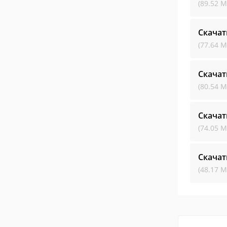
(89.52 М
Скача
(77.64 М
Скача
(80.54 М
Скача
(74.05 М
Скача
(48.17 М