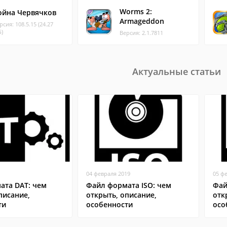
Worms 2:
ойна Червячков
Armageddon
рсия: 108.5.15 (24.27
)
Версия: 2.1.7811
Актуальные статьи
04 февраля 2019
05 ф
ата DAT: чем
Файл формата ISO: чем
Фай
писание,
открыть, описание,
отк
ти
особенности
осо