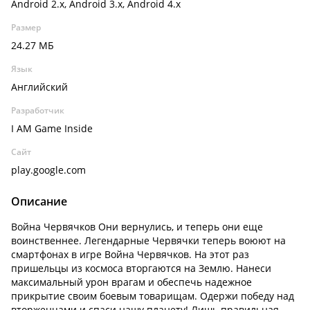
Android 2.x, Android 3.x, Android 4.x
Размер
24.27 МБ
Язык
Английский
Разработчик
I AM Game Inside
Сайт
play.google.com
Описание
Война Червячков Они вернулись, и теперь они еще
воинственнее. Легендарные Червячки теперь воюют на
смартфонах в игре Война Червячков. На этот раз
пришельцы из космоса вторгаются на Землю. Нанеси
максимальный урон врагам и обеспечь надежное
прикрытие своим боевым товарищам. Одержи победу над
вторженцами и спаси нашу планету! Лишь правильная