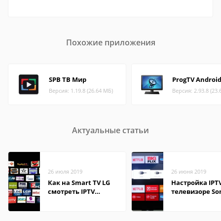
Похожие приложения
SPB TB Мир
ProgTV Androi
Версия: 1.19.8 (26.64 МБ)
Версия: 2.93.8 (23.
Актуальные статьи
26 июля 2019
26 июня 2019
Как на Smart TV LG
Настройка IPT
смотреть IPTV
телевизоре So
бесплатно
Bravia