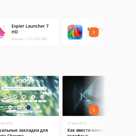
Espier Launcher 7
Espier Launcher HD
HD
Версия: 3.2.1 (7.57 МБ)
Версия: 1.2.1 (3.81 МБ)
юня 2022
31 мая 2019
уальные закладки для
Как ввести ключ в Steam на
gle Chrome
телефоне