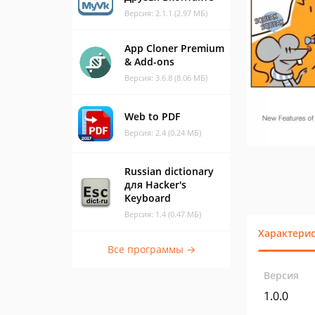
Версия: 2.1.1 (2.97 МБ)
App Cloner Premium
& Add-ons
Версия: 3.6.8 (8.06 МБ)
Web to PDF
Версия: 2.4 (0.24 МБ)
Russian dictionary
для Hacker's
Keyboard
Версия: 1.4 (0.47 МБ)
Характери
Все программы →
Версия
1.0.0