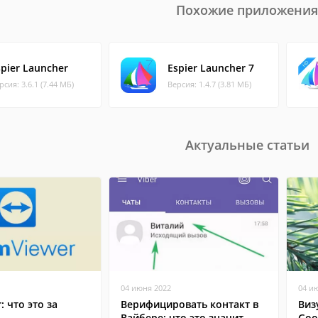
Похожие приложения
spier Launcher
Espier Launcher 7
рсия: 3.6.1 (7.44 МБ)
Версия: 1.4.7 (3.81 МБ)
Актуальные статьи
04 июня 2022
04 и
: что это за
Верифицировать контакт в
Виз
Вайбере: что это значит
Goo