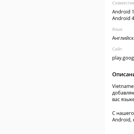
Совмести
Android 1
Android 4
Язык
Английс
Сайт
play.goo
Описан
Vietname
добавляю
вас языке
С нашего
Android,