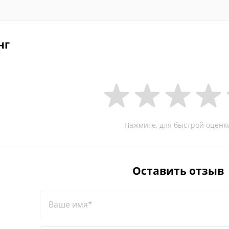
нг
Нажмите, для быстрой оценк
Оставить отзыв
Ваше имя*