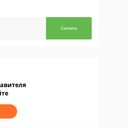
Скачать
тавителя
йте