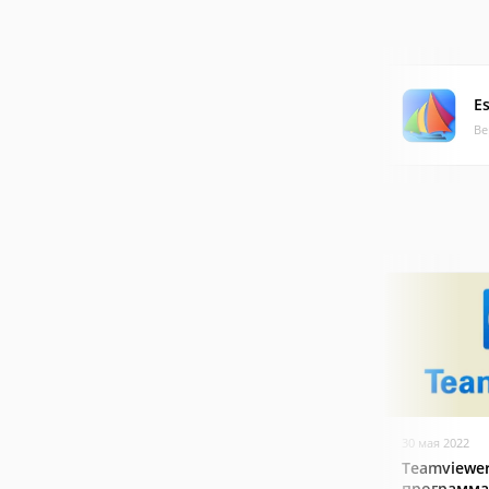
E
Ве
30 мая 2022
Teamviewer
программа