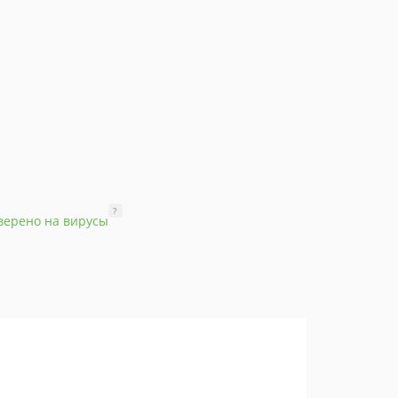
?
верено на вирусы