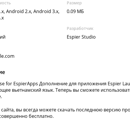
мость
Размер
.x, Android 2.x, Android 3.x,
0.09 МБ
.x
Разработчик
кий
Espier Studio
gle.com
ие
se for EspierApps Дополнение для приложения Espier Lau
щее вьетнамский язык. Теперь вы сможете использова
.
 сайта, вы всегда можете скачать последнюю версию про
 совершенно бесплатно.