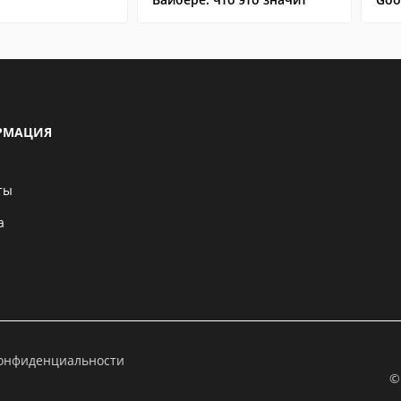
РМАЦИЯ
ты
а
конфиденциальности
©