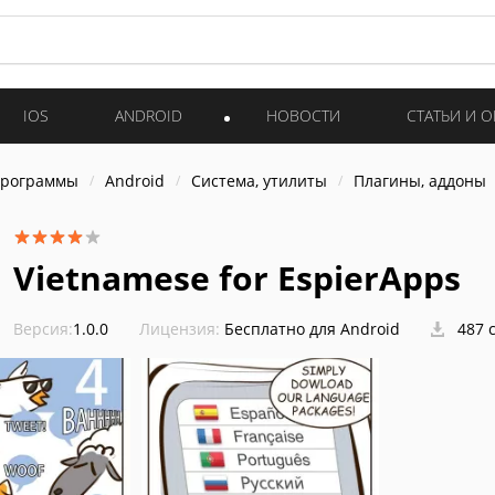
IOS
ANDROID
НОВОСТИ
СТАТЬИ И 
программы
Android
Система, утилиты
Плагины, аддоны
Vietnamese for EspierApps
Версия:
1.0.0
Лицензия:
Бесплатно для Android
487 