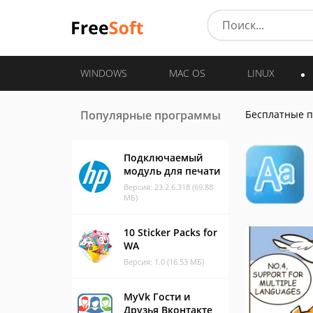
WINDOWS
MAC OS
LINUX
Популярные программы
Бесплатные 
Подключаемый
модуль для печати
Версия: 23.2.6.318 (69.88
МБ)
10 Sticker Packs for
WA
Версия: 1.0 (16.53 МБ)
MyVk Гости и
Друзья Вконтакте