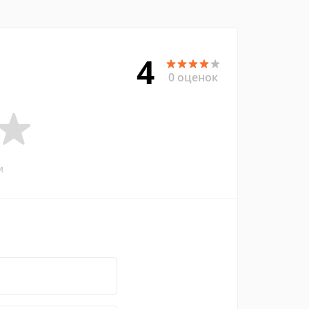
4
0 оценок
и