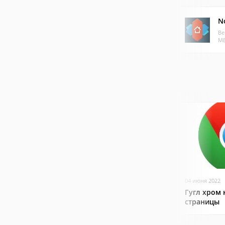
N
Ве
МБ
04 июня 2022
Гугл хром 
страницы