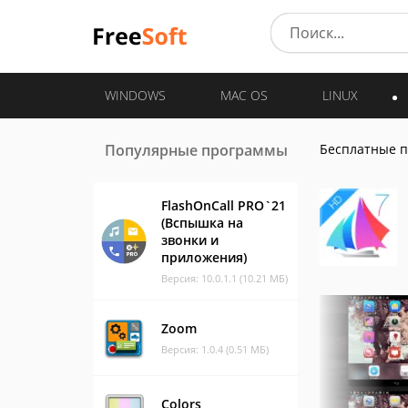
WINDOWS
MAC OS
LINUX
Популярные программы
Бесплатные 
FlashOnCall PRO`21
(Вспышка на
звонки и
приложения)
Версия: 10.0.1.1 (10.21 МБ)
Zoom
Версия: 1.0.4 (0.51 МБ)
Colors