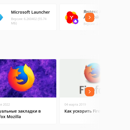
Яндекс Лончер с
Microsoft Launcher
Алисой
Версия: 6.260402 (55.74
МБ)
Версия: 2.4.0 (34.57 МБ)
ая 2022
04 марта 2019
уальные закладки в
Как ускорить Firefox
fox Mozilla