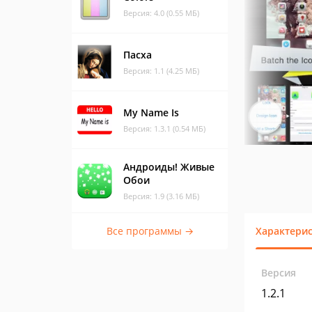
Версия: 4.0 (0.55 МБ)
Пасха
Версия: 1.1 (4.25 МБ)
My Name Is
Версия: 1.3.1 (0.54 МБ)
Андроиды! Живые
Обои
Версия: 1.9 (3.16 МБ)
Все программы →
Характери
Версия
1.2.1