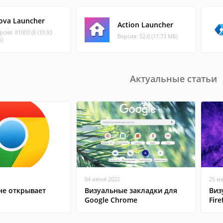
ova Launcher
Action Launcher
рсия: 81003 (8 (10.93
Версия: 52.0 (17.73 МБ)
)
Актуальные статьи
04 июня 2022
25 м
не открывает
Визуальные закладки для
Виз
Google Chrome
Fire