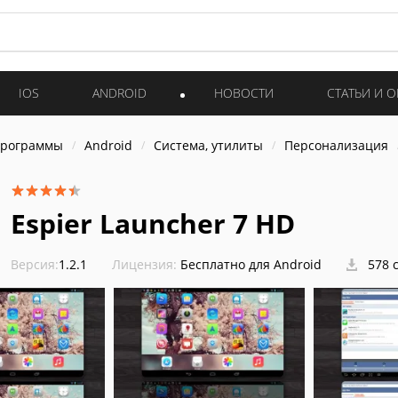
IOS
ANDROID
НОВОСТИ
СТАТЬИ И 
программы
Android
Система, утилиты
Персонализация
Espier Launcher 7 HD
Версия:
1.2.1
Лицензия:
Бесплатно для Android
578 