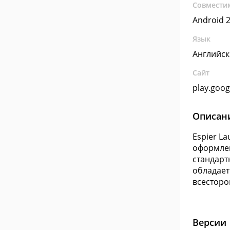
Совмести
Android 2
Язык
Английс
Сайт
play.goo
Описан
Espier L
оформлен
стандарт
обладает
всесторо
Версии