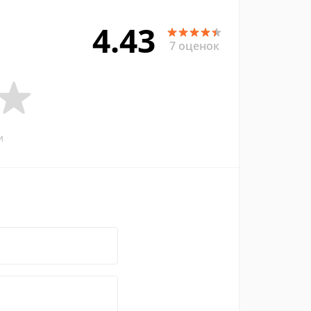
4.43
7 оценок
и