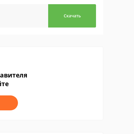
Скачать
тавителя
йте