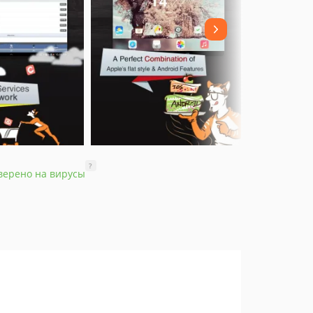
?
верено на вирусы