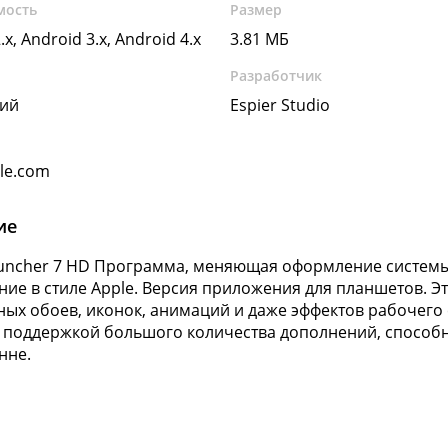
мость
Размер
.x, Android 3.x, Android 4.x
3.81 МБ
Разработчик
кий
Espier Studio
gle.com
ие
auncher 7 HD Программа, меняющая оформление системы
ие в стиле Apple. Версия приложения для планшетов. Э
ных обоев, иконок, анимаций и даже эффектов рабочего
 поддержкой большого количества дополнений, способн
нне.